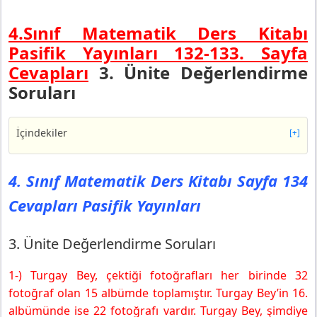
4.Sınıf Matematik Ders Kitabı
Pasifik Yayınları 132-133.
Sayfa
Cevapları
3. Ünite Değerlendirme
Soruları
İçindekiler
[+]
4. Sınıf Matematik Ders Kitabı Sayfa 134 Cevapları
Pasifik Yayınları
4. Sınıf Matematik Ders Kitabı Sayfa 134
3. Ünite Değerlendirme Soruları
Cevapları Pasifik Yayınları
4. Sınıf Matematik Ders Kitabı Sayfa 135 Cevapları
Pasifik Yayınları
4. Sınıf Matematik Ders Kitabı Sayfa 136 Cevapları
3. Ünite Değerlendirme Soruları
Pasifik Yayınları
1-) Turgay Bey, çektiği fotoğrafları her birinde 32
fotoğraf olan 15 albümde toplamıştır. Turgay Bey’in 16.
albümünde ise 22 fotoğrafı vardır. Turgay Bey, şimdiye