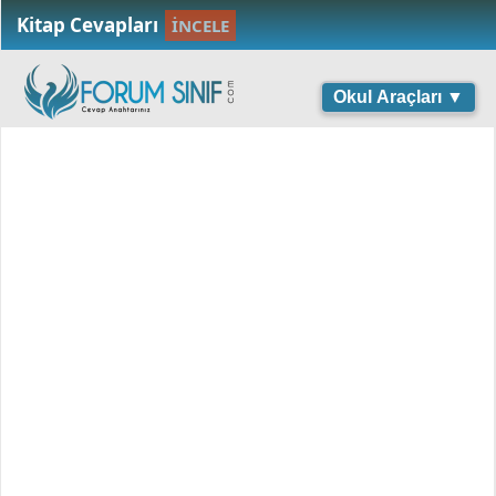
Kitap Cevapları
İNCELE
Okul Araçları ▼