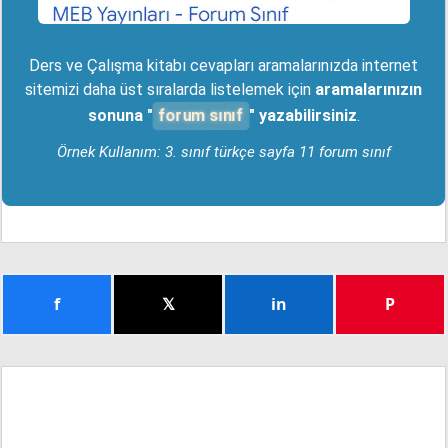
Ders ve Çalışma kitabı cevapları aramalarınızda internet
sitemizi daha üst sıralarda listelemek için
aramalarınızın
forum sınıf
sonuna "
" yazabilirsiniz
.
Örnek Kullanım: 3. sınıf türkçe sayfa 11 forum sınıf
f
𝕏
in
P