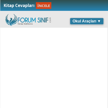
Kitap Cevapları
İNCELE
Okul Araçları ▼