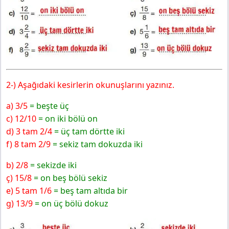
Pasifik Yayınları
Öğrendiklerimizi Pekiştirelim
2-) Aşağıdaki kesirlerin okunuşlarını yazınız.
a) 3/5
= beşte üç
c) 12/10
= on iki bölü on
d) 3 tam 2/4
= üç tam dörtte iki
f) 8 tam 2/9
= sekiz tam dokuzda iki
b) 2/8
= sekizde iki
ç) 15/8
= on beş bölü sekiz
e) 5 tam 1/6
= beş tam altıda bir
g) 13/9
= on üç bölü dokuz