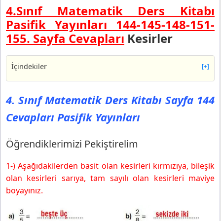
4.Sınıf Matematik Ders Kitabı
Pasifik Yayınları 144-145-148-151-
155.
Sayfa Cevapları
Kesirler
İçindekiler
[+]
4. Sınıf Matematik Ders Kitabı Sayfa 144 Cevapları
Pasifik Yayınları
4. Sınıf Matematik Ders Kitabı Sayfa 144
Öğrendiklerimizi Pekiştirelim
Cevapları Pasifik Yayınları
4. Sınıf Matematik Ders Kitabı Sayfa 145 Cevapları
Pasifik Yayınları
4. Sınıf Matematik Ders Kitabı Sayfa 148 Cevapları
Öğrendiklerimizi Pekiştirelim
Pasifik Yayınları
Öğrendiklerimizi Pekiştirelim
1-) Aşağıdakilerden basit olan kesirleri kırmızıya, bileşik
4. Sınıf Matematik Ders Kitabı Sayfa 151 Cevapları
olan kesirleri sarıya, tam sayılı olan kesirleri maviye
Pasifik Yayınları
boyayınız.
Öğrendiklerimizi Pekiştirelim
4. Sınıf Matematik Ders Kitabı Sayfa 155 Cevapları