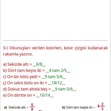
3-) Okunuşları verilen kesirleri, kesir çizgisi kullanarak
rakamla yazınız.
a) Sekizde altı =
__6/8__
b) Dört tam beşte iki =
__4 tam 2/5__
c) On bir bölü yedi =
__9 tam 5/6__
ç) On sekiz bölü on iki =
__18/12__
d) Dokuz tam altıda beş =
__9 tam 5/6__
e) On dörtte on =
__10/14__