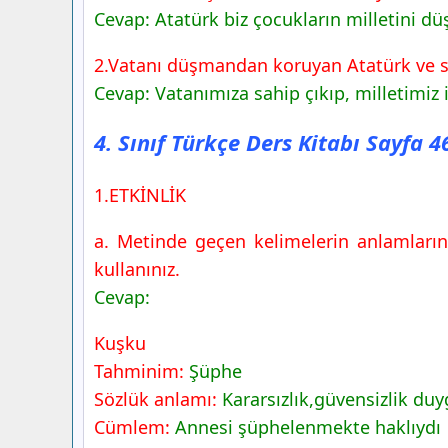
Cevap: Atatürk biz çocukların milletini dü
2.Vatanı düşmandan koruyan Atatürk ve sil
Cevap: Vatanımıza sahip çıkıp, milletimiz 
4. Sınıf Türkçe Ders Kitabı Sayfa 
1.ETKİNLİK
a. Metinde geçen kelimelerin anlamlarını
kullanınız.
Cevap:
Kuşku
Tahminim:
Şüphe
Sözlük anlamı:
Kararsızlık,güvensizlik du
Cümlem:
Annesi şüphelenmekte haklıydı