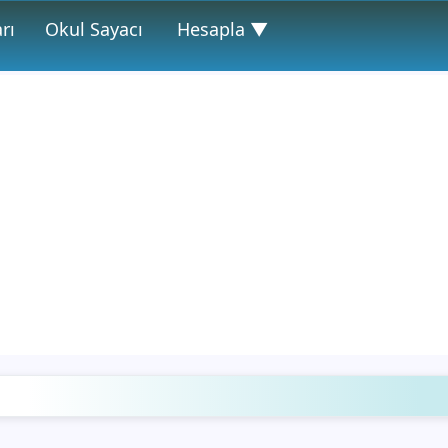
rı
Okul Sayacı
Hesapla ▼