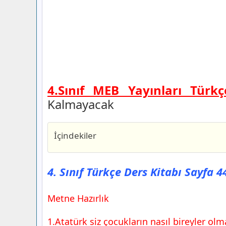
4.Sınıf MEB Yayınları Türkç
Kalmayacak
İçindekiler
4. Sınıf Türkçe Ders Kitabı Sayfa 44 Ce
4. Sınıf Türkçe Ders Kitabı Sayfa 46 Ce
4. Sınıf Türkçe Ders Kitabı Sayfa 
Yayıncılık
4. Sınıf Türkçe Ders Kitabı Sayfa 47 Ce
Metne Hazırlık
4. Sınıf Türkçe Ders Kitabı Sayfa 48 Ce
1.Atatürk siz çocukların nasıl bireyler olma
4. Sınıf Türkçe Ders Kitabı Sayfa 49 Ce