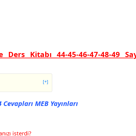
e Ders Kitabı 44-45-46-47-48-49 Sa
[+]
vapları MEB Yayınları
vapları MEB
44 Cevapları MEB Yayınları
vapları MEB Yayınları
vapları MEB Yayınları
nızı isterdi?
vapları MEB Yayınları