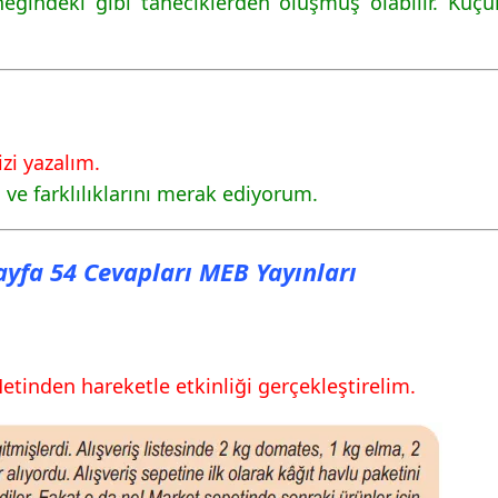
ğindeki gibi taneciklerden oluşmuş olabilir. Küçü
izi yazalım.
 ve farklılıklarını merak ediyorum.
Sayfa 54 Cevapları MEB Yayınları
tinden hareketle etkinliği gerçekleştirelim.