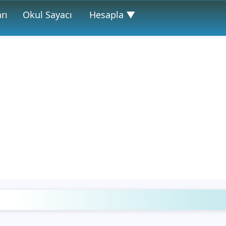
rı
Okul Sayacı
Hesapla ▼