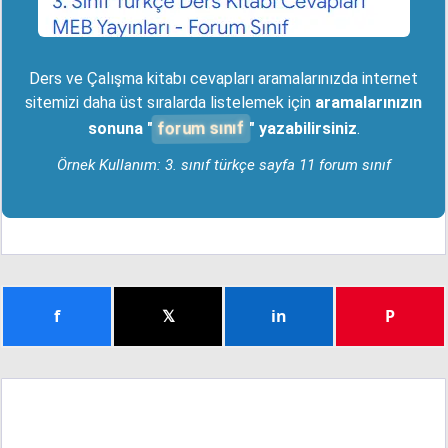
Ders ve Çalışma kitabı cevapları aramalarınızda internet
sitemizi daha üst sıralarda listelemek için
aramalarınızın
forum sınıf
sonuna "
" yazabilirsiniz
.
Örnek Kullanım: 3. sınıf türkçe sayfa 11 forum sınıf
f
𝕏
in
P