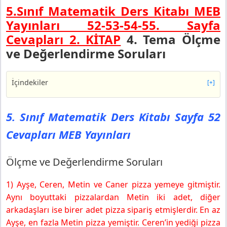
5.Sınıf Matematik Ders Kitabı MEB
Yayınları 52-53-54-55.
Sayfa
Cevapları 2. KİTAP
4. Tema Ölçme
ve Değerlendirme Soruları
İçindekiler
[+]
5. Sınıf Matematik Ders Kitabı Sayfa 52 Cevapları MEB
Yayınları
5. Sınıf Matematik Ders Kitabı Sayfa 52
Ölçme ve Değerlendirme Soruları
Cevapları MEB Yayınları
5. Sınıf Matematik Ders Kitabı Sayfa 53 Cevapları MEB
Yayınları
5. Sınıf Matematik Ders Kitabı Sayfa 54 Cevapları MEB
Ölçme ve Değerlendirme Soruları
Yayınları
5. Sınıf Matematik Ders Kitabı Sayfa 55 Cevapları MEB
1) Ayşe, Ceren, Metin ve Caner pizza yemeye gitmiştir.
Yayınları
Aynı boyuttaki pizzalardan Metin iki adet, diğer
arkadaşları ise birer adet pizza sipariş etmişlerdir. En az
Ayşe, en fazla Metin pizza yemiştir. Ceren’in yediği pizza