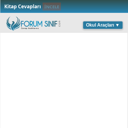
Kitap Cevapları
İNCELE
Okul Araçları ▼