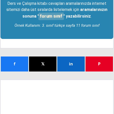
Ders ve Çalışma kitabı cevapları aramalarınızda internet
sitemizi daha üst sıralarda listelemek için
aramalarınızın
forum sınıf
sonuna "
" yazabilirsiniz
.
Örnek Kullanım: 3. sınıf türkçe sayfa 11 forum sınıf
f
𝕏
in
P