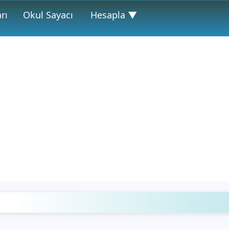
rı
Okul Sayacı
Hesapla ▼