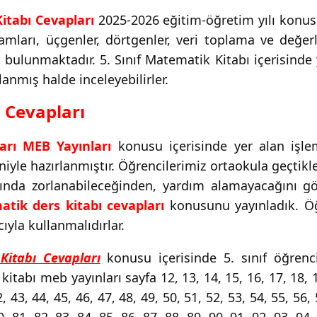
itabı Cevapları
2025-2026 eğitim-öğretim yılı konusu 
amları, üçgenler, dörtgenler, veri toplama ve değ
bulunmaktadır. 5. Sınıf Matematik Kitabı içerisinde 
nlanmış halde inceleyebilirler.
ı Cevapları
arı MEB Yayınları
konusu içerisinde yer alan işlem
yle hazırlanmıştır. Öğrencilerimiz ortaokula geçtikl
arında zorlanabileceğinden, yardım alamayacağını g
atik ders kitabı cevapları
konusunu yayınladık. Öğ
ıyla kullanmalıdırlar.
Kitabı Cevapları
konusu içerisinde 5. sınıf öğrenci
tabı meb yayınları sayfa 12, 13, 14, 15, 16, 17, 18, 19,
2, 43, 44, 45, 46, 47, 48, 49, 50, 51, 52, 53, 54, 55, 56, 