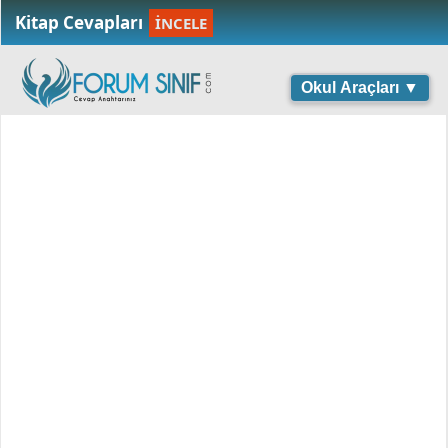
Kitap Cevapları
İNCELE
Okul Araçları ▼