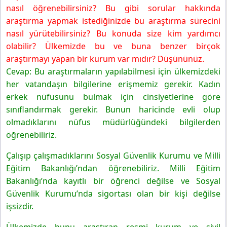
Örnek 2
nasıl öğrenebilirsiniz? Bu gibi sorular hakkında
5. Sınıf Matematik Ders Kitabı Sayfa 64 Cevapları MEB
araştırma yapmak istediğinizde bu araştırma sürecini
Yayınları
nasıl yürütebilirsiniz? Bu konuda size kim yardımcı
Etkinlik 1 Araştırma Sorusu Oluşturma
olabilir? Ülkemizde bu ve buna benzer birçok
Örnek 3
araştırmayı yapan bir kurum var mıdır? Düşününüz.
5. Sınıf Matematik Ders Kitabı Sayfa 65 Cevapları MEB
Cevap: Bu araştırmaların yapılabilmesi için ülkemizdeki
Yayınları
her vatandaşın bilgilerine erişmemiz gerekir. Kadın
Örnek 4
erkek nüfusunu bulmak için cinsiyetlerine göre
Etkinlik 2 Araştırma Sorusu Olur mu?
sınıflandırmak gerekir. Bunun haricinde evli olup
5. Sınıf Matematik Ders Kitabı Sayfa 66 Cevapları MEB
olmadıklarını nüfus müdürlüğündeki bilgilerden
Yayınları
öğrenebiliriz.
Örnek 5
5. Sınıf Matematik Ders Kitabı Sayfa 67 Cevapları MEB
Çalışıp çalışmadıklarını Sosyal Güvenlik Kurumu ve Milli
Yayınları
Eğitim Bakanlığı’ndan öğrenebiliriz. Milli Eğitim
Örnek 6
Bakanlığı’nda kayıtlı bir öğrenci değilse ve Sosyal
5. Sınıf Matematik Ders Kitabı Sayfa 68 Cevapları MEB
Güvenlik Kurumu’nda sigortası olan bir kişi değilse
Yayınları
işsizdir.
Örnek 7