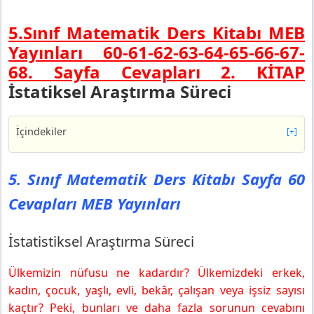
5.Sınıf Matematik Ders Kitabı MEB
Yayınları 60-61-62-63-64-65-66-67-
68.
Sayfa Cevapları 2. KİTAP
İstatiksel Araştırma Süreci
İçindekiler
[+]
5. Sınıf Matematik Ders Kitabı Sayfa 60 Cevapları MEB
Yayınları
5. Sınıf Matematik Ders Kitabı Sayfa 60
İstatistiksel Araştırma Süreci
Cevapları MEB Yayınları
5. Sınıf Matematik Ders Kitabı Sayfa 61 Cevapları MEB
Yayınları
5. Sınıf Matematik Ders Kitabı Sayfa 62 Cevapları MEB
İstatistiksel Araştırma Süreci
Yayınları
Örnek 1
Ülkemizin nüfusu ne kadardır? Ülkemizdeki erkek,
5. Sınıf Matematik Ders Kitabı Sayfa 63 Cevapları MEB
kadın, çocuk, yaşlı, evli, bekâr, çalışan veya işsiz sayısı
Yayınları
kaçtır? Peki, bunları ve daha fazla sorunun cevabını