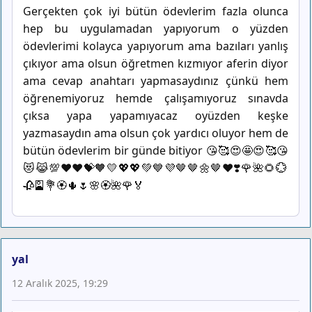
Gerçekten çok iyi bütün ödevlerim fazla olunca
hep bu uygulamadan yapıyorum o yüzden
ödevlerimi kolayca yapıyorum ama bazıları yanlış
çıkıyor ama olsun öğretmen kızmıyor aferin diyor
ama cevap anahtarı yapmasaydınız çünkü hem
öğrenemiyoruz hemde çalışamıyoruz sınavda
çıksa yapa yapamıyacaz oyüzden keşke
yazmasaydın ama olsun çok yardıcı oluyor hem de
bütün ödevlerim bir günde bitiyor 😘🥰😍🤩😍🥰😘
😻😹💯❤️❤️💝🧡💛💖💖💚💙💜🤎🤎🌼🤎♥️❣️🌹🌺🌻💮
🥀🎴💐🏵️🌵🌷🌸🏵️🌺🌹🏅
yal
12 Aralık 2025, 19:29