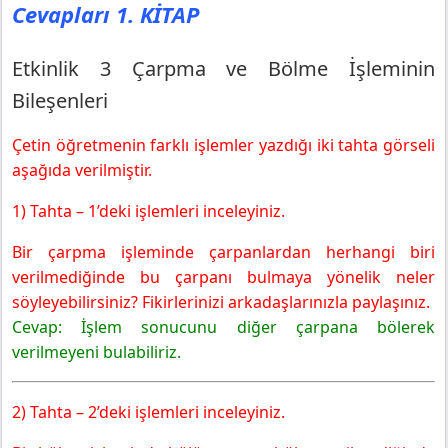
Cevapları 1. KİTAP
5. Sınıf Matematik Ders Kitabı Sayfa 131 Cevapları MEB
Yayınları
Örnek 3
Etkinlik 3 Çarpma ve Bölme İşleminin
Örnek 4
Bileşenleri
Etkinlik 4 Taksit Sayısı
5. Sınıf Matematik Ders Kitabı Sayfa 132 Cevapları MEB
Çetin öğretmenin farklı işlemler yazdığı iki tahta görseli
Yayınları
aşağıda verilmiştir.
Problem 19
1) Tahta – 1’deki işlemleri inceleyiniz.
Problem 20
Problem 21
Bir çarpma işleminde çarpanlardan herhangi biri
5. Sınıf Matematik Ders Kitabı Sayfa 133 Cevapları MEB
verilmediğinde bu çarpanı bulmaya yönelik neler
Yayınları
söyleyebilirsiniz? Fikirlerinizi arkadaşlarınızla paylaşınız.
Problem 22
Cevap: İşlem sonucunu diğer çarpana bölerek
Problem 23
verilmeyeni bulabiliriz.
Problem 24
5. Sınıf Matematik Ders Kitabı Sayfa 134 Cevapları MEB
Yayınları
2) Tahta – 2’deki işlemleri inceleyiniz.
Problem 25