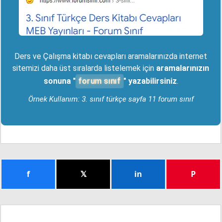
Ders ve Çalışma kitabı cevapları aramalarınızda internet
sitemizi daha üst sıralarda listelemek için
aramalarınızın
forum sınıf
sonuna "
" yazabilirsiniz
.
Örnek Kullanım: 3. sınıf türkçe sayfa 11 forum sınıf
f
𝕏
in
P