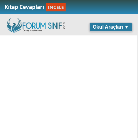
Kitap Cevapları
İNCELE
Okul Araçları ▼