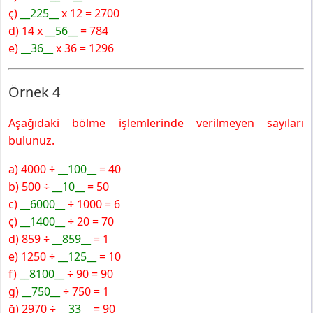
ç)
__225__
x 12 = 2700
d) 14 x
__56__
= 784
e)
__36
__
x 36 = 1296
Örnek 4
Aşağıdaki bölme işlemlerinde verilmeyen sayıları
bulunuz.
a) 4000 ÷
__100
__
= 40
b) 500 ÷
__10
__
= 50
c)
__6000
__
÷ 1000 = 6
ç)
__1400
__
÷ 20 = 70
d) 859 ÷
__859
__
= 1
e) 1250 ÷
__125
__
= 10
f)
__8100
__
÷ 90 = 90
g)
__750
__
÷ 750 = 1
ğ) 2970 ÷
__33
__
= 90