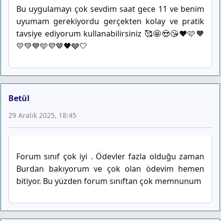
Bu uygulamayı çok sevdim saat gece 11 ve benim
uyumam gerekiyordu gerçekten kolay ve pratik
tavsiye ediyorum kullanabilirsiniz 🥰🤩😍😘❤️🩷🧡
💛💚💙🩵💜🤎🖤🩶🤍
Betül
29 Aralık 2025, 18:45
Forum sınıf çok iyi . Ödevler fazla olduğu zaman
Burdan bakıyorum ve çok olan ödevim hemen
bitiyor. Bu yüzden forum sınıftan çok memnunum