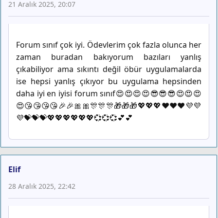
21 Aralık 2025, 20:07
Forum sınıf çok iyi. Ödevlerim çok fazla olunca her
zaman buradan bakıyorum bazıları yanlış
çıkabiliyor ama sıkıntı değil öbür uygulamalarda
ise hepsi yanlış çıkıyor bu uygulama hepsinden
daha iyi en iyisi forum sınıf😍😍😍😍😎😎😎😍😍😍
😍😘😘😘😘🎉🎉🎀🎀🎊🎊🎊🎁🎁🎁💖💖💖❤️❤️❤️💜💜
💜💝💝💝💖💖💖💖💖💖💞💞💞💕💕
Elif
28 Aralık 2025, 22:42