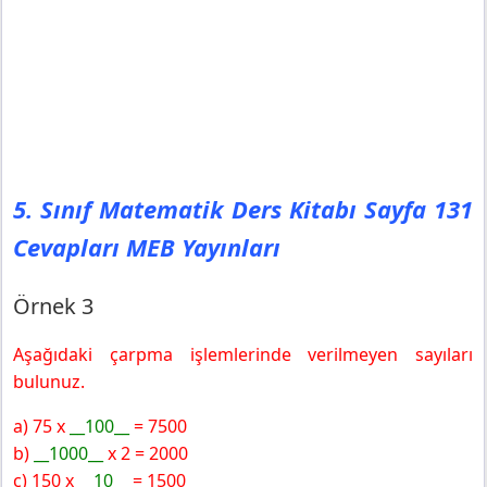
5. Sınıf Matematik Ders Kitabı Sayfa 131
Cevapları MEB Yayınları
Örnek 3
Aşağıdaki çarpma işlemlerinde verilmeyen sayıları
bulunuz.
a) 75 x
__100__
= 7500
b)
__1000__
x 2 = 2000
c) 150 x
__10__
= 1500