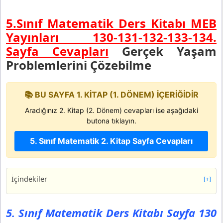
5.Sınıf Matematik Ders Kitabı MEB
Yayınları 130-131-132-133-134.
Sayfa Cevapları
Gerçek Yaşam
Problemlerini Çözebilme
📚 BU SAYFA 1. KİTAP (1. DÖNEM) İÇERİĞİDİR
Aradığınız 2. Kitap (2. Dönem) cevapları ise aşağıdaki
butona tıklayın.
5. Sınıf Matematik 2. Kitap Sayfa Cevapları
İçindekiler
[+]
5. Sınıf Matematik Ders Kitabı Sayfa 130 Cevapları 1.
KİTAP
5. Sınıf Matematik Ders Kitabı Sayfa 130
Etkinlik 3 Çarpma ve Bölme İşleminin Bileşenleri