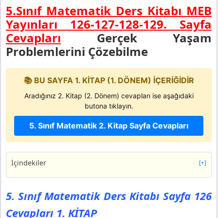
5.Sınıf Matematik Ders Kitabı MEB
Yayınları 126-127-128-129.
Sayfa
Cevapları
Gerçek Yaşam
Problemlerini Çözebilme
📚 BU SAYFA 1. KİTAP (1. DÖNEM) İÇERİĞİDİR
Aradığınız 2. Kitap (2. Dönem) cevapları ise aşağıdaki
butona tıklayın.
5. Sınıf Matematik 2. Kitap Sayfa Cevapları
İçindekiler
[+]
5. Sınıf Matematik Ders Kitabı Sayfa 126 Cevapları 1.
KİTAP
5. Sınıf Matematik Ders Kitabı Sayfa 126
Problem 13
Cevapları 1. KİTAP
Problem 14