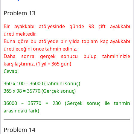
5. Sınıf Matematik Ders Kitabı Sayfa 127 Cevapları MEB
Yayınları
Problem 13
Problem 15
Bir ayakkabı atölyesinde günde 98 çift ayakkabı
Problem 16
üretilmektedir.
5. Sınıf Matematik Ders Kitabı Sayfa 128 Cevapları MEB
Yayınları
Buna göre bu atölyede bir yılda toplam kaç ayakkabı
Problem 17
üretileceğini önce tahmin ediniz.
Problem 18
Daha sonra gerçek sonucu bulup tahmininizle
5. Sınıf Matematik Ders Kitabı Sayfa 129 Cevapları MEB
karşılaştırınız. (1 yıl = 365 gün)
Yayınları
Cevap:
Etkinlik 2 Kısa Yoldan Bölme
360 x 100 = 36000 (Tahmini sonuç)
Örnek 2
365 x 98 = 35770 (Gerçek sonuç)
36000 – 35770 = 230 (Gerçek sonuç ile tahmin
arasındaki fark)
Problem 14