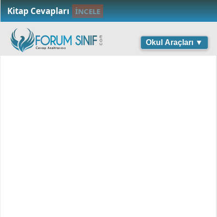
Kitap Cevapları
İNCELE
Okul Araçları ▼