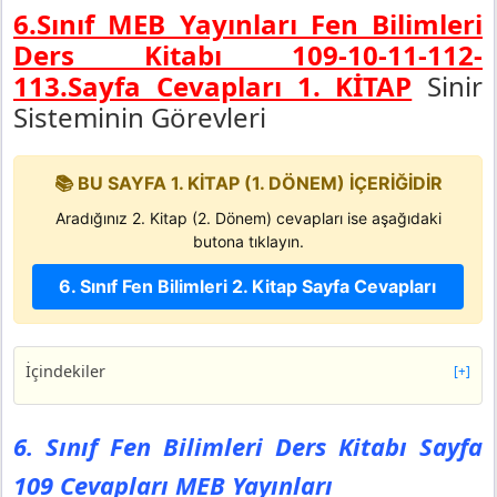
6.Sınıf MEB Yayınları Fen Bilimleri
Ders Kitabı 109-10-11-112-
113.Sayfa Cevapları 1. KİTAP
Sinir
Sisteminin Görevleri
📚 BU SAYFA 1. KİTAP (1. DÖNEM) İÇERİĞİDİR
Aradığınız 2. Kitap (2. Dönem) cevapları ise aşağıdaki
butona tıklayın.
6. Sınıf Fen Bilimleri 2. Kitap Sayfa Cevapları
İçindekiler
[+]
6. Sınıf Fen Bilimleri Ders Kitabı Sayfa 109 Cevapları
MEB Yayınları
6. Sınıf Fen Bilimleri Ders Kitabı Sayfa
Etkinlik İstasyonu-18
109 Cevapları MEB Yayınları
6. Sınıf Fen Bilimleri Ders Kitabı Sayfa 110 Cevapları