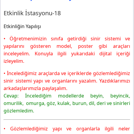
MEB Yayınları
Etkinlik İstasyonu-19
Etkinlik İstasyonu-18
Merak İstasyonu
Etkinliğin Yapılışı
Etkinlik İstasyonu-20
Etkinliğin Yapılışı
• Öğretmenimizin sınıfa getirdiği sinir sistemi ve
6. Sınıf Fen Bilimleri Ders Kitabı Sayfa 111 Cevapları
yapılarını gösteren model, poster gibi araçları
MEB Yayınları
inceleyelim. Konuyla ilgili yukarıdaki dijital içeriği
Performans İstasyonu
izleyelim.
6. Sınıf Fen Bilimleri Ders Kitabı Sayfa 113 Cevapları
MEB Yayınları
• İncelediğimiz araçlarda ve içeriklerde gözlemlediğimiz
Pekiştirme İstasyonu-6
sinir sistemi yapı ve organlarını yazalım. Yazdıklarımızı
arkadaşlarımızla paylaşalım.
Cevap: İncelediğim modellerde beyin, beyincik,
omurilik, omurga, göz, kulak, burun, dil, deri ve sinirleri
gözlemledim.
• Gözlemlediğimiz yapı ve organlarla ilgili neler