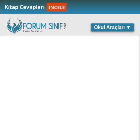
Kitap Cevapları
İNCELE
Okul Araçları ▼