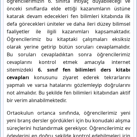
öğrencilerimizin 6. sınıfta ihtiyaç duyabileceği ve
önceki sınıflarda elde ettiği kazanımların üstüne
katarak devam edecekleri fen bilimleri kitabında ilk
defa görecekleri üniteler ve daha ileri düzey bilimsel
faaliyetler ile ilgili kazanımları kapsamaktadır.
Öğrencilerimiz bu kitaptaki çalışmaları eksiksiz
olarak yerine getirip bütün soruları cevaplamalıdır.
Bu soruları cevapladıktan sonra öğrencilerimiz
cevaplarını kontrol etmek amacıyla internet
sitemizdeki
6. sınıf fen bilimleri ders kitabı
cevapları
konusunu ziyaret ederek tekrarlarını
yapmalı ve varsa hatalarını gözlemleyip doğrularını
not almalıdır. Bu şekilde fen bilimleri kitabından aktif
bir verim alınabilmektedir.
Ortaokulun ortanca sınıfında, öğrencilerimiz yeni
yeni branş dersler gördükleri için bu konudaki alışma
süreçlerini hızlandırmak gerekiyor. Öğrencilerimiz ev
ödevlerini en doğru şekilde kontrol edebilmeleri için