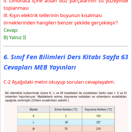
ll. Limonata içine atılan buz parçalarının su yüzeyinde
toplanması
lll. Kışın elektrik tellerinin boyunun kısalması
örneklerinden hangileri benzer şekilde gerçekleşir?
Cevap:
B) Yalnız II
6. Sınıf Fen Bilimleri Ders Kitabı Sayfa 63
Cevapları MEB Yayınları
C-2 Aşağıdaki metni okuyup soruları cevaplayalım.