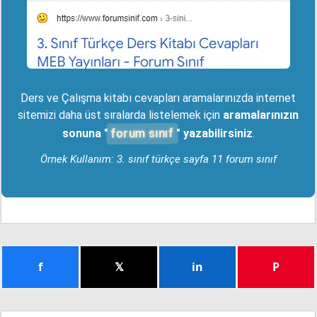
Ders ve Çalışma kitabı cevapları aramalarınızda internet
sitemizi daha üst sıralarda listelemek için
aramalarınızın
forum sınıf
sonuna "
" yazabilirsiniz
.
Örnek Kullanım: 3. sınıf türkçe sayfa 11 forum sınıf
f
𝕏
in
P