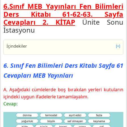
6.Sınıf MEB Yayınları Fen Bilimleri
Ders Kitabı 61-62-63. Sayfa
Cevapları 2. KİTAP
Ünite Sonu
İstasyonu
İçindekiler
[+]
6. Sınıf Fen Bilimleri Ders Kitabı Sayfa 61 Cevapları
MEB Yayınları
6. Sınıf Fen Bilimleri Ders Kitabı Sayfa 61
6. Sınıf Fen Bilimleri Ders Kitabı Sayfa 62 Cevapları
Cevapları MEB Yayınları
MEB Yayınları
6. Sınıf Fen Bilimleri Ders Kitabı Sayfa 63 Cevapları
MEB Yayınları
A. Aşağıdaki cümlelerde boş bırakılan yerleri kutuların
içindeki uygun ifadelerle tamamlayalım.
Cevap: