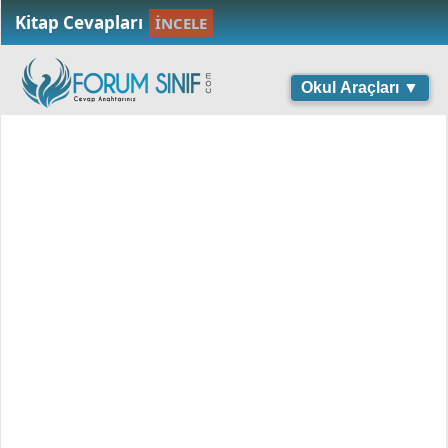
Kitap Cevapları
İNCELE
Okul Araçları ▼