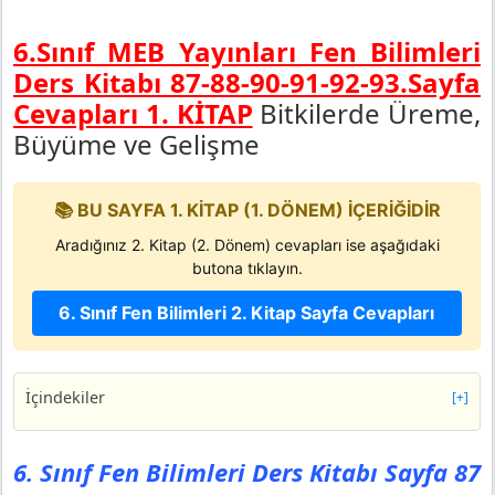
6.Sınıf MEB Yayınları Fen Bilimleri
Ders Kitabı 87-88-90-91-92-93.Sayfa
Cevapları 1. KİTAP
Bitkilerde Üreme,
Büyüme ve Gelişme
📚 BU SAYFA 1. KİTAP (1. DÖNEM) İÇERİĞİDİR
Aradığınız 2. Kitap (2. Dönem) cevapları ise aşağıdaki
butona tıklayın.
6. Sınıf Fen Bilimleri 2. Kitap Sayfa Cevapları
İçindekiler
[+]
6. Sınıf Fen Bilimleri Ders Kitabı Sayfa 87 Cevapları
MEB Yayınları
6. Sınıf Fen Bilimleri Ders Kitabı Sayfa 87
Etkinlik İstasyonu- 3