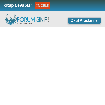
Kitap Cevapları
İNCELE
Okul Araçları ▼