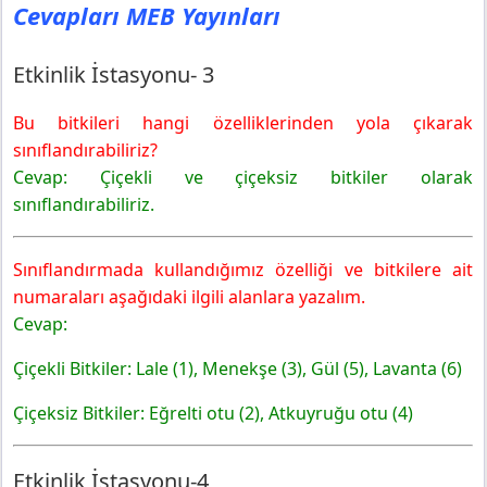
Cevapları MEB Yayınları
Etkinlik İstasyonu-4
6. Sınıf Fen Bilimleri Ders Kitabı Sayfa 88 Cevapları
MEB Yayınları
Etkinlik İstasyonu- 3
Etkinlik İstasyonu- 5
Bu bitkileri hangi özelliklerinden yola çıkarak
6. Sınıf Fen Bilimleri Ders Kitabı Sayfa 90 Cevapları
MEB Yayınları
sınıflandırabiliriz?
Köprü İstasyonu
Cevap: Çiçekli ve çiçeksiz bitkiler olarak
6. Sınıf Fen Bilimleri Ders Kitabı Sayfa 91 Cevapları
sınıflandırabiliriz.
MEB Yayınları
Etkinlik İstasyonu-6
Sınıflandırmada kullandığımız özelliği ve bitkilere ait
6. Sınıf Fen Bilimleri Ders Kitabı Sayfa 92 Cevapları
numaraları aşağıdaki ilgili alanlara yazalım.
MEB Yayınları
Cevap:
Etkinlik İstasyonu-7
Etkinlik İstasyonu-8
Çiçekli Bitkiler: Lale (1), Menekşe (3), Gül (5), Lavanta (6)
6. Sınıf Fen Bilimleri Ders Kitabı Sayfa 93 Cevapları
MEB Yayınları
Çiçeksiz Bitkiler: Eğrelti otu (2), Atkuyruğu otu (4)
Pekiştirme İstasyonu-3
Etkinlik İstasyonu-4