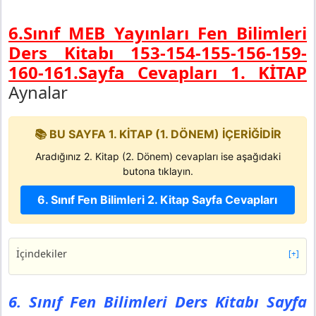
6.Sınıf MEB Yayınları Fen Bilimleri
Ders Kitabı 153-154-155-156-159-
160-161.Sayfa Cevapları 1. KİTAP
Aynalar
📚 BU SAYFA 1. KİTAP (1. DÖNEM) İÇERİĞİDİR
Aradığınız 2. Kitap (2. Dönem) cevapları ise aşağıdaki
butona tıklayın.
6. Sınıf Fen Bilimleri 2. Kitap Sayfa Cevapları
İçindekiler
[+]
6. Sınıf Fen Bilimleri Ders Kitabı Sayfa 153 Cevapları
MEB Yayınları
6. Sınıf Fen Bilimleri Ders Kitabı Sayfa
Köprü İstasyonu