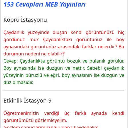
153 Cevapları MEB Yayınları
Etkinlik İstasyon-9
6. Sınıf Fen Bilimleri Ders Kitabı Sayfa 154 Cevapları
MEB Yayınları
Köprü İstasyonu
Etkinlik İstasyonu-10
Çaydanlık yüzeyinde oluşan kendi görüntünüzü hiç
Değerlendirme
gördünüz mü? Çaydanlıktaki görüntünüz ile boy
6. Sınıf Fen Bilimleri Ders Kitabı Sayfa 155 Cevapları
MEB Yayınları
aynasındaki görüntünüz arasındaki farklar nelerdir? Bu
Etkinlik İstasyonu-11
durumun nedeni ne olabilir?
Sorular
Cevap: Çaydanlıkta görüntü bozuk ve bulanık görülür.
6. Sınıf Fen Bilimleri Ders Kitabı Sayfa 156 Cevapları
Boy aynasında ise düzgün ve nettir. Sebebi çaydanlık
MEB Yayınları
yüzeyinin pürüzlü ve eğri, boy aynasının ise düzgün ve
Köprü İstasyonu
düz olmasıdır.
6. Sınıf Fen Bilimleri Ders Kitabı Sayfa 159 Cevapları
MEB Yayınları
Etkinlik İstasyon-9
Pekiştirme İstasyonu-4
6. Sınıf Fen Bilimleri Ders Kitabı Sayfa 160 Cevapları
Öğretmenimizin verdiği üç farklı aynada kendi
MEB Yayınları
görüntümüzü gözlemleyelim.
Pekiştirme İstasyonu-5
Gözlem sonuçlarımızı ilgili alana kaydedelim.