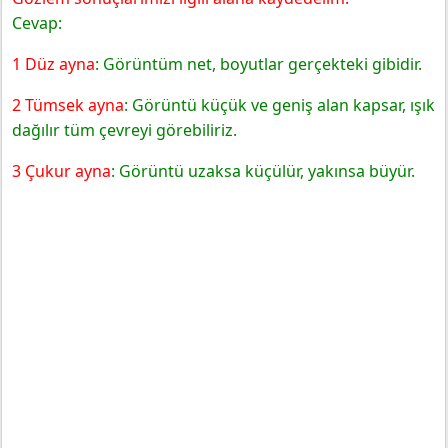
6. Sınıf Fen Bilimleri Ders Kitabı Sayfa 161 Cevapları
Cevap:
MEB Yayınları
Bölüm Sonu İstasyonu-2
1 Düz ayna
: Görüntüm net, boyutlar gerçekteki gibidir.
2 Tümsek ayna
: Görüntü küçük ve geniş alan kapsar, ışık
dağılır tüm çevreyi görebiliriz.
3 Çukur ayna
: Görüntü uzaksa küçülür, yakınsa büyür.