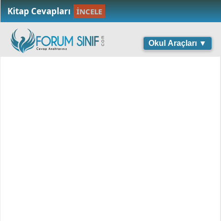
Kitap Cevapları
İNCELE
Okul Araçları ▼