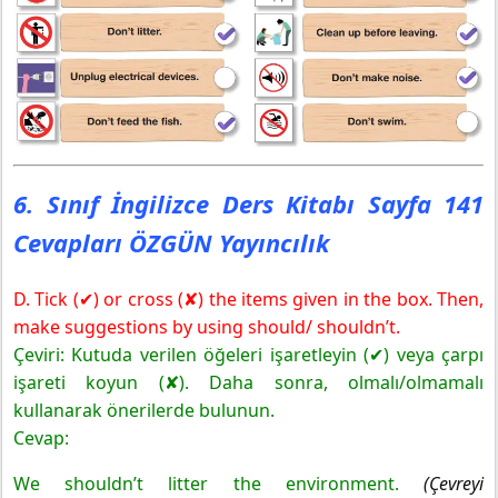
6. Sınıf İngilizce Ders Kitabı Sayfa 141
Cevapları ÖZGÜN Yayıncılık
D. Tick (✔) or cross (✘) the items given in the box. Then,
make suggestions by using should/ shouldn’t.
Çeviri: Kutuda verilen öğeleri işaretleyin (✔) veya çarpı
işareti koyun (✘). Daha sonra, olmalı/olmamalı
kullanarak önerilerde bulunun.
Cevap:
We shouldn’t litter the environment.
(Çevreyi