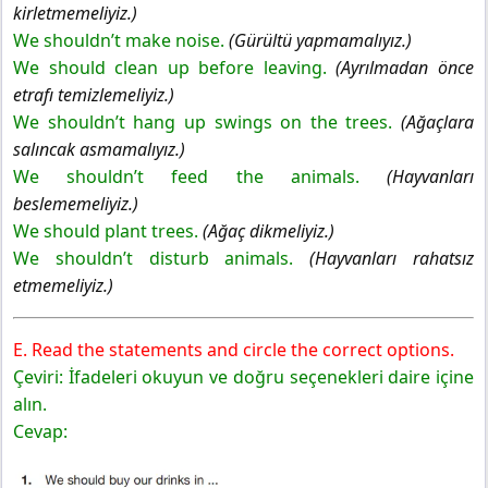
kirletmemeliyiz.)
We shouldn’t make noise.
(Gürültü yapmamalıyız.)
We should clean up before leaving.
(Ayrılmadan önce
etrafı temizlemeliyiz.)
We shouldn’t hang up swings on the trees.
(Ağaçlara
salıncak asmamalıyız.)
We shouldn’t feed the animals.
(Hayvanları
beslememeliyiz.)
We should plant trees.
(Ağaç dikmeliyiz.)
We shouldn’t disturb animals.
(Hayvanları rahatsız
etmemeliyiz.)
E. Read the statements and circle the correct options.
Çeviri: İfadeleri okuyun ve doğru seçenekleri daire içine
alın.
Cevap: