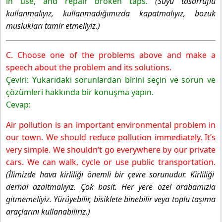
in use, and repair broken taps.
(Suyu tasarruflu
kullanmalıyız, kullanmadığımızda kapatmalıyız, bozuk
muslukları tamir etmeliyiz.)
C. Choose one of the problems above and make a
speech about the problem and its solutions.
Çeviri: Yukarıdaki sorunlardan birini seçin ve sorun ve
çözümleri hakkında bir konuşma yapın.
Cevap:
Air pollution is an important environmental problem in
our town. We should reduce pollution immediately. It’s
very simple. We shouldn’t go everywhere by our private
cars. We can walk, cycle or use public transportation.
(İlimizde hava kirliliği önemli bir çevre sorunudur. Kirliliği
derhal azaltmalıyız. Çok basit. Her yere özel arabamızla
gitmemeliyiz. Yürüyebilir, bisiklete binebilir veya toplu taşıma
araçlarını kullanabiliriz.)