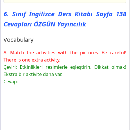
6. Sınıf İngilizce Ders Kitabı Sayfa 138 Cevapları
ÖZGÜN Yayıncılık
6. Sınıf İngilizce Ders Kitabı Sayfa 138
Vocabulary
Cevapları ÖZGÜN Yayıncılık
6. Sınıf İngilizce Ders Kitabı Sayfa 139 Cevapları
ÖZGÜN Yayıncılık
Listening
Vocabulary
6. Sınıf İngilizce Ders Kitabı Sayfa 140 Cevapları
ÖZGÜN Yayıncılık
A. Match the activities with the pictures. Be careful!
Speaking
There is one extra activity.
6. Sınıf İngilizce Ders Kitabı Sayfa 141 Cevapları
Çeviri: Etkinlikleri resimlerle eşleştirin. Dikkat olmak!
ÖZGÜN Yayıncılık
Ekstra bir aktivite daha var.
6. Sınıf İngilizce Ders Kitabı Sayfa 142 Cevapları
Cevap:
ÖZGÜN Yayıncılık
Speaking
6. Sınıf İngilizce Ders Kitabı Sayfa 143 Cevapları
ÖZGÜN Yayıncılık
Listening
6. Sınıf İngilizce Ders Kitabı Sayfa 144 Cevapları
ÖZGÜN Yayıncılık