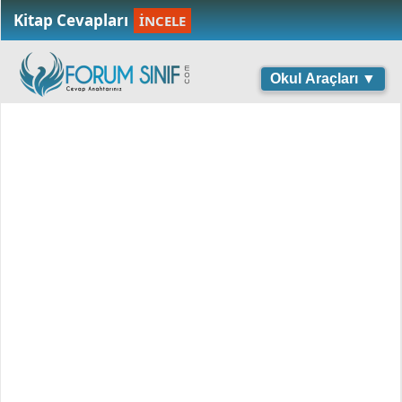
Kitap Cevapları
İNCELE
Okul Araçları ▼