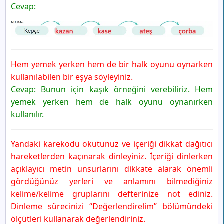
Cevap:
6. Sınıf Türkçe Ders Kitabı Sayfa 54 Cevapları MEB
Yayınları
1. Anlatalım
2. Anlatalım
6. Sınıf Türkçe Ders Kitabı Sayfa 55 Cevapları MEB
Hem yemek yerken hem de bir halk oyunu oynarken
Yayınları
kullanılabilen bir eşya söyleyiniz.
3. Anlatalım
Cevap: Bunun için kaşık örneğini verebiliriz. Hem
6. Sınıf Türkçe Ders Kitabı Sayfa 56 Cevapları MEB
yemek yerken hem de halk oyunu oynanırken
Yayınları
kullanılır.
4. Anlatalım
5. Anlatalım
Yandaki karekodu okutunuz ve içeriği dikkat dağıtıcı
6. Sınıf Türkçe Ders Kitabı Sayfa 57 Cevapları MEB
hareketlerden kaçınarak dinleyiniz. İçeriği dinlerken
Yayınları
açıklayıcı metin unsurlarını dikkate alarak önemli
6. Anlatalım
gördüğünüz yerleri ve anlamını bilmediğiniz
6. Sınıf Türkçe Ders Kitabı Sayfa 58 Cevapları MEB
Yayınları
kelime/kelime gruplarını defterinize not ediniz.
7. Anlatalım
Dinleme sürecinizi “Değerlendirelim” bölümündeki
Gelecek Derse Hazırlanalım
ölçütleri kullanarak değerlendiriniz.