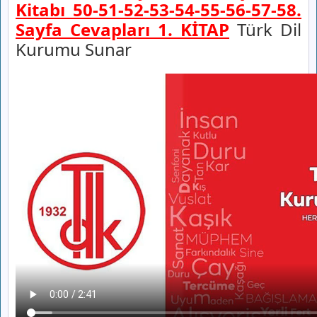
Kitabı 50-51-52-53-54-55-56-57-58.
Sayfa Cevapları 1. KİTAP
Türk Dil
Kurumu Sunar