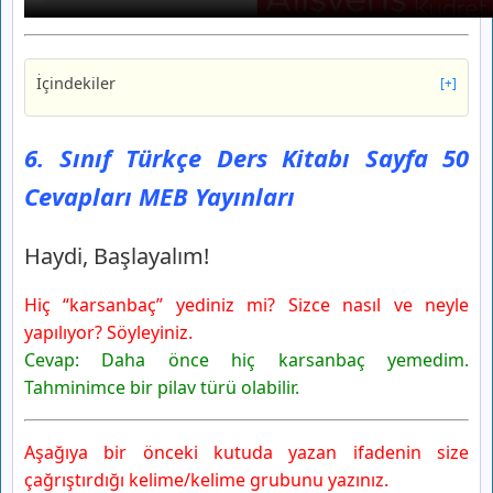
İçindekiler
[+]
6. Sınıf Türkçe Ders Kitabı Sayfa 50 Cevapları MEB
Yayınları
6. Sınıf Türkçe Ders Kitabı Sayfa 50
Haydi, Başlayalım!
Cevapları MEB Yayınları
Değerlendirelim
6. Sınıf Türkçe Ders Kitabı Sayfa 51 Cevapları MEB
Yayınları
Haydi, Başlayalım!
1. Anlayalım
Hiç “karsanbaç” yediniz mi? Sizce nasıl ve neyle
2. Anlayalım
yapılıyor? Söyleyiniz.
6. Sınıf Türkçe Ders Kitabı Sayfa 52 Cevapları MEB
Yayınları
Cevap: Daha önce hiç karsanbaç yemedim.
3. Anlayalım
Tahminimce bir pilav türü olabilir.
4. Anlayalım
6. Sınıf Türkçe Ders Kitabı Sayfa 53 Cevapları MEB
Aşağıya bir önceki kutuda yazan ifadenin size
Yayınları
çağrıştırdığı kelime/kelime grubunu yazınız.
5. Anlayalım