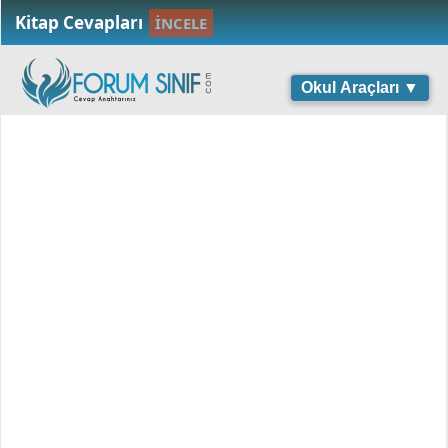
Kitap Cevapları
İNCELE
Okul Araçları ▼