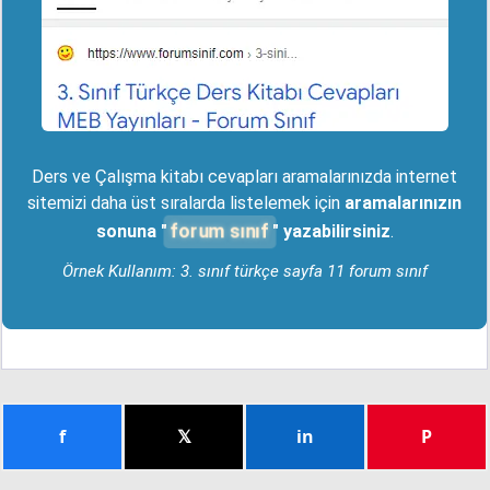
Ders ve Çalışma kitabı cevapları aramalarınızda internet
sitemizi daha üst sıralarda listelemek için
aramalarınızın
forum sınıf
sonuna "
" yazabilirsiniz
.
Örnek Kullanım: 3. sınıf türkçe sayfa 11 forum sınıf
f
𝕏
in
P