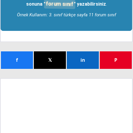
forum sınıf
sonuna "
" yazabilirsiniz
.
Örnek Kullanım: 3. sınıf türkçe sayfa 11 forum sınıf
f
𝕏
in
P