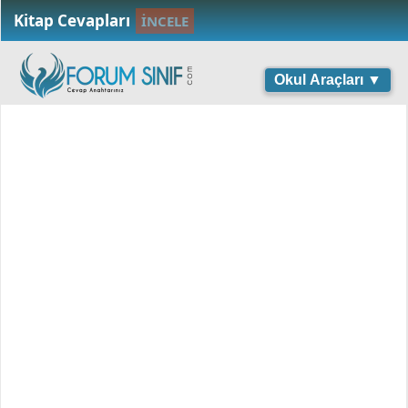
Kitap Cevapları
İNCELE
Okul Araçları ▼