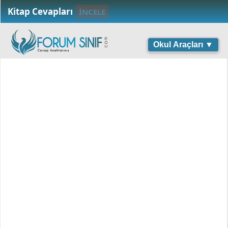
Kitap Cevapları
İNCELE
Okul Araçları ▼