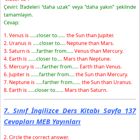
Çeviri: İfadeleri “daha uzak” veya “daha yakın” şeklinde
tamamlayın.
Cevap:
1. Venus is
…..closer to……
the Sun than Jupiter.
2. Uranus is
…..closer to….
Neptune than Mars.
3. Saturn is
….farther from…..
Venus than Mercury.
4. Earth is
……closer to….
Mars than Neptune.
5. Mercury is
…..farther from…..
Earth than Venus.
6. Jupiter is
……farther from….
the Sun than Mercury.
7. Neptune is
…..farther from……
the Sun than Uranus.
8. Earth is
…..closer to……
Mars than Saturn.
7. Sınıf İngilizce Ders Kitabı Sayfa 137
Cevapları MEB Yayınları
2. Circle the correct answer.