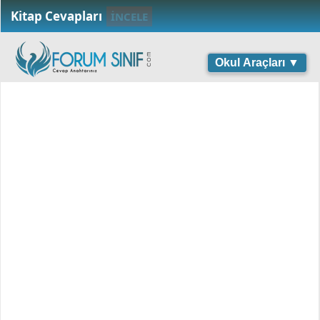
Kitap Cevapları
İNCELE
Okul Araçları ▼