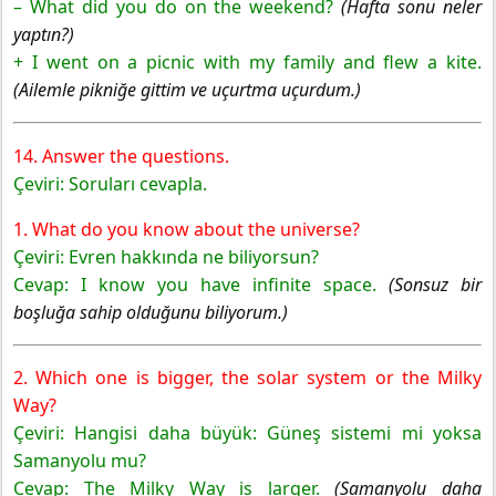
Yayınları
– What did you do on the weekend?
(Hafta sonu neler
yaptın?)
+ I went on a picnic with my family and flew a kite.
(Ailemle pikniğe gittim ve uçurtma uçurdum.)
14. Answer the questions.
Çeviri: Soruları cevapla.
1. What do you know about the universe?
Çeviri: Evren hakkında ne biliyorsun?
Cevap: I know you have infinite space.
(Sonsuz bir
boşluğa sahip olduğunu biliyorum.)
2. Which one is bigger, the solar system or the Milky
Way?
Çeviri: Hangisi daha büyük: Güneş sistemi mi yoksa
Samanyolu mu?
Cevap: The Milky Way is larger.
(Samanyolu daha