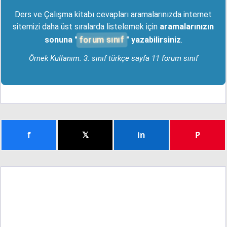
Ders ve Çalışma kitabı cevapları aramalarınızda internet
sitemizi daha üst sıralarda listelemek için
aramalarınızın
forum sınıf
sonuna "
" yazabilirsiniz
.
Örnek Kullanım: 3. sınıf türkçe sayfa 11 forum sınıf
f
𝕏
in
P