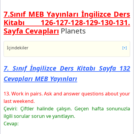
7.Sınıf MEB Yayınları İngilizce Ders
Kitabı 126-127-128-129-130-131.
Sayfa Cevapları
Planets
İçindekiler
[+]
7. Sınıf İngilizce Ders Kitabı Sayfa 132 Cevapları MEB
Yayınları
7. Sınıf İngilizce Ders Kitabı Sayfa 132
7. Sınıf İngilizce Ders Kitabı Sayfa 133 Cevapları MEB
Cevapları MEB Yayınları
Yayınları
7. Sınıf İngilizce Ders Kitabı Sayfa 134 Cevapları MEB
Yayınları
13. Work in pairs. Ask and answer questions about your
7. Sınıf İngilizce Ders Kitabı Sayfa 135 Cevapları MEB
last weekend.
Yayınları
Çeviri: Çiftler halinde çalışın. Geçen hafta sonunuzla
7. Sınıf İngilizce Ders Kitabı Sayfa 136 Cevapları MEB
ilgili sorular sorun ve yanıtlayın.
Yayınları
Cevap:
7. Sınıf İngilizce Ders Kitabı Sayfa 137 Cevapları MEB