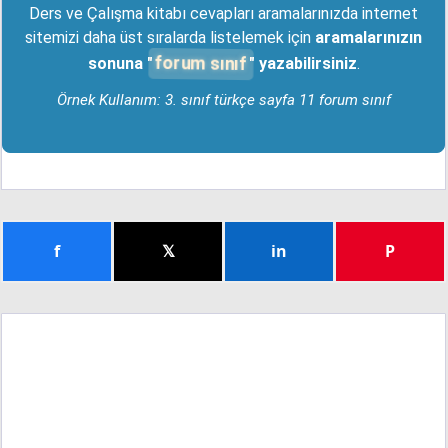
Ders ve Çalışma kitabı cevapları aramalarınızda internet
sitemizi daha üst sıralarda listelemek için
aramalarınızın
forum sınıf
sonuna "
" yazabilirsiniz
.
Örnek Kullanım: 3. sınıf türkçe sayfa 11 forum sınıf
f
𝕏
in
P