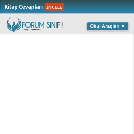
Kitap Cevapları
İNCELE
Okul Araçları ▼