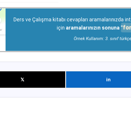
Ders ve Çalışma kitabı cevapları aramalarınızda int
fo
için
aramalarınızın sonuna "
Örnek Kullanım: 3. sınıf türkç
𝕏
in