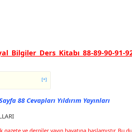
syal Bilgiler Ders Kitabı 88-89-90-91-
[+]
a 88 Cevapları
 Sayfa 88 Cevapları Yıldırım Yayınları
LARI
a 93 Cevapları
LLARI
 ilk gazete ve dergiler yayın hayatına başlamıştır. Bu 