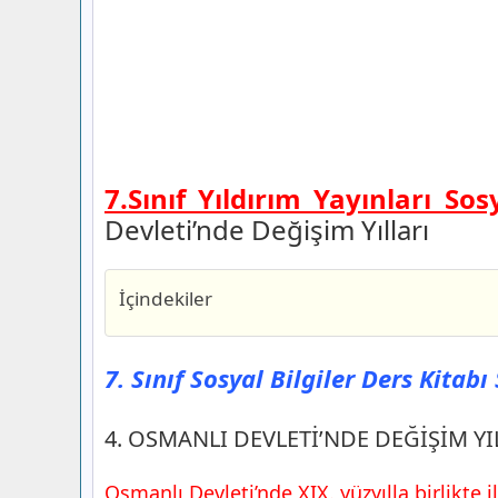
7.Sınıf Yıldırım Yayınları So
Devleti’nde Değişim Yılları
İçindekiler
7. Sınıf Sosyal Bilgiler Ders Kitabı Sayf
Yıldırım Yayınları
7. Sınıf Sosyal Bilgiler Ders Kitabı
4. OSMANLI DEVLETİ’NDE DEĞİŞİM YIL
7. Sınıf Sosyal Bilgiler Ders Kitabı Sayf
4. OSMANLI DEVLETİ’NDE DEĞİŞİM YI
Yıldırım Yayınları
Etkinlik Zamanı
Osmanlı Devleti’nde XIX. yüzyılla birlikte