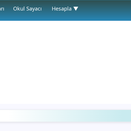
rı
Okul Sayacı
Hesapla ▼