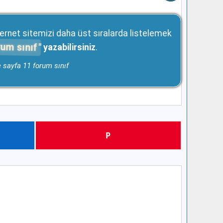
ernet sitemizi daha üst sıralarda listelemek
rum sınıf
" yazabilirsiniz
.
e sayfa 11 forum sınıf
P