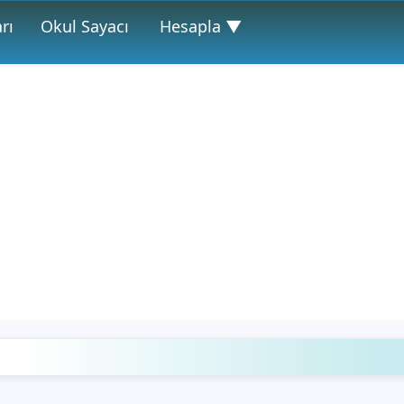
rı
Okul Sayacı
Hesapla ▼