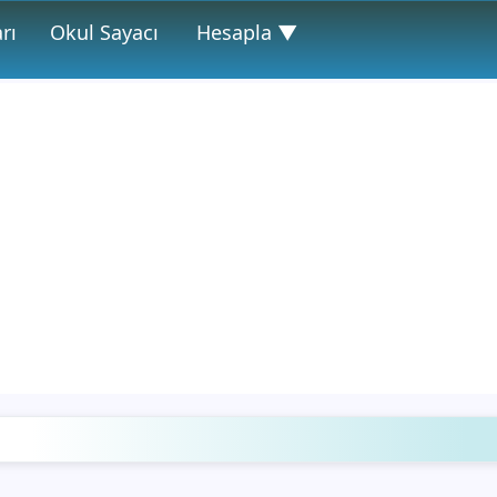
rı
Okul Sayacı
Hesapla ▼