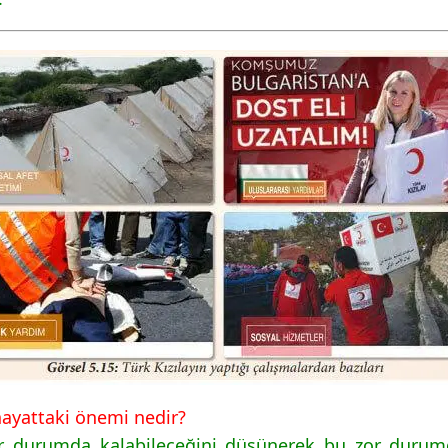
 hayattaki önemi nedir?
zor durumda kalabileceğini düşünerek bu zor duru