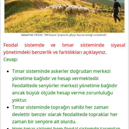
Feodal sistemde ve tımar sisteminde siyasal
yönetimdeki benzerlik ve farklılıkları açıklayınız.
Cevap:
Tımar sisteminde askerler doğrudan merkezi
yönetime bağlıdır ve hesap vermektedir.
Feodalitede senyörler merkezi yönetime bağlıdır
ancak büyük ölçüde hesap verme zorunluluğu
yoktur.
Tımar sisteminde toprağın sahibi her zaman
devlettir benzer olarak feodalitede topraklar her
zaman bir senyöre ait olurdu.
Hem tımar sistemi hem feodal sistemde tarımdan