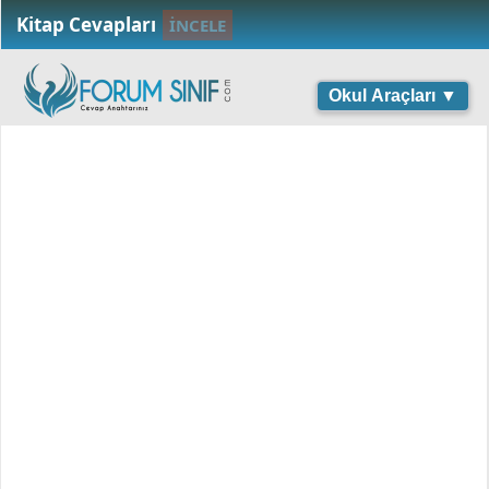
Kitap Cevapları
İNCELE
Okul Araçları ▼