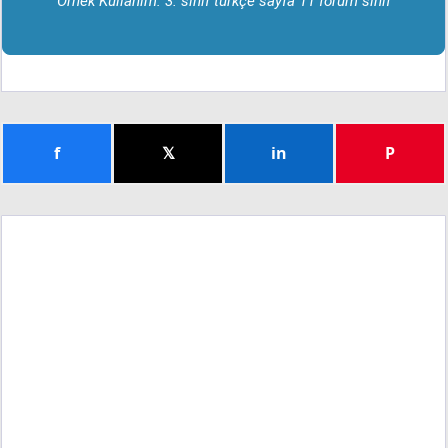
Örnek Kullanım: 3. sınıf türkçe sayfa 11 forum sınıf
f
𝕏
in
P