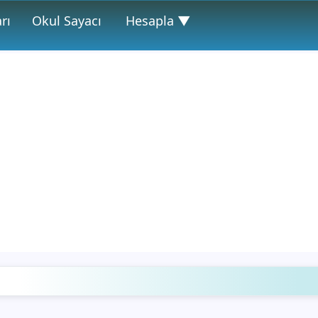
rı
Okul Sayacı
Hesapla ▼