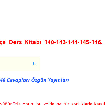
çe Ders Kitabı 140-143-144-145-146.
[+]
Cevapları Özgün
140 Cevapları Özgün Yayınları
Cevapları Özgün
üyüğünüzle onun, bu yolda ne tür zorluklarla karşıl