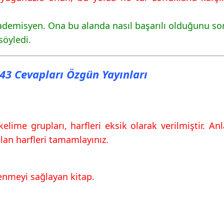
Cevapları Özgün
demisyen. Ona bu alanda nasıl başarılı olduğunu sord
söyledi.
143 Cevapları Özgün Yayınları
Cevapları Özgün
lime grupları, harfleri eksik olarak verilmiştir. An
Cevapları Özgün
lan harfleri tamamlayınız.
renmeyi sağlayan kitap.