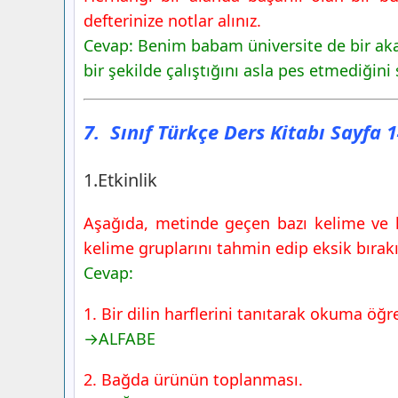
2.Etkinlik
defterinize notlar alınız.
7. Sınıf Türkçe Ders Kitabı Sayfa 144 
Cevap: Benim babam üniversite de bir aka
Yayınları
bir şekilde çalıştığını asla pes etmediğini 
3.Etkinlik
4.Etkinlik
7. Sınıf Türkçe Ders Kitabı Sayfa 
7. Sınıf Türkçe Ders Kitabı Sayfa 145 
Yayınları
1.Etkinlik
5.Etkinlik
6.Etkinlik
Aşağıda, metinde geçen bazı kelime ve ke
7. Sınıf Türkçe Ders Kitabı Sayfa 146 
kelime gruplarını tahmin edip eksik bırakı
Yayınları
Cevap:
7.Etkinlik
Gelecek Derse Hazırlık
1. Bir dilin harflerini tanıtarak okuma öğ
→ALFABE
2. Bağda ürünün toplanması.