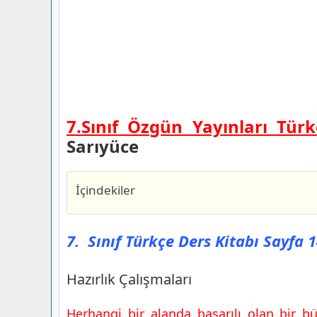
7.Sınıf Özgün Yayınları Türk
Sarıyüce
İçindekiler
7. Sınıf Türkçe Ders Kitabı Sayfa 140 
Yayınları
7. Sınıf Türkçe Ders Kitabı Sayfa 
Hazırlık Çalışmaları
7. Sınıf Türkçe Ders Kitabı Sayfa 143 
Hazırlık Çalışmaları
Yayınları
1.Etkinlik
Herhangi bir alanda başarılı olan bir b