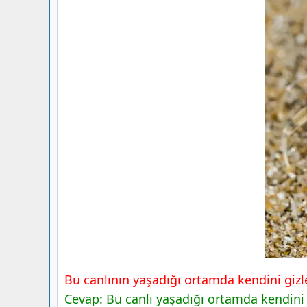
Neler Öğrendik?
8. Sınıf Fen Bilimleri Ders Kitabı Sayfa
Yayınları
Bu canlının yaşadığı ortamda kendini gizle
Cevap: Bu canlı yaşadığı ortamda kendini 