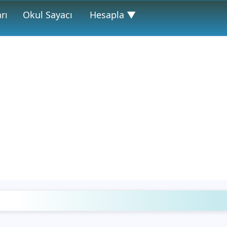
rı
Okul Sayacı
Hesapla ▼