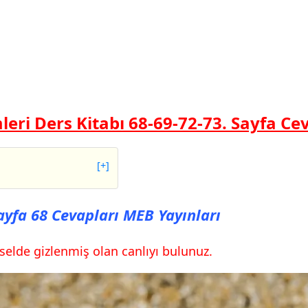
mleri Ders Kitabı 68-69-72-73. Sayfa Ce
[+]
 68 Cevapları MEB
Sayfa 68 Cevapları MEB Yayınları
 69 Cevapları MEB
rselde gizlenmiş olan canlıyı bulunuz.
 72 Cevapları MEB