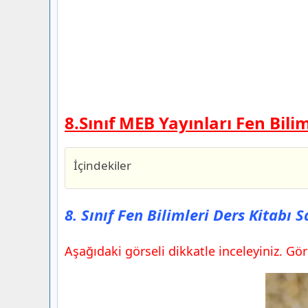
8.Sınıf MEB Yayınları Fen Bili
İçindekiler
8. Sınıf Fen Bilimleri Ders Kitabı Sayfa
Yayınları
8. Sınıf Fen Bilimleri Ders Kitabı 
8. Sınıf Fen Bilimleri Ders Kitabı Sayfa
Yayınları
Aşağıdaki görseli dikkatle inceleyiniz. Gö
Araştıralım Ve Sunalım
8. Sınıf Fen Bilimleri Ders Kitabı Sayfa
Yayınları