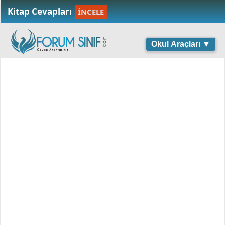
Kitap Cevapları
İNCELE
Okul Araçları ▼