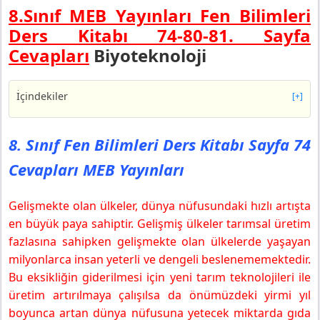
8.Sınıf MEB Yayınları Fen Bilimleri
Ders Kitabı 74-80-81. Sayfa
Cevapları
Biyoteknoloji
İçindekiler
[+]
8. Sınıf Fen Bilimleri Ders Kitabı Sayfa 74 Cevapları
MEB Yayınları
8. Sınıf Fen Bilimleri Ders Kitabı Sayfa 74
8. Sınıf Fen Bilimleri Ders Kitabı Sayfa 80 Cevapları
Cevapları MEB Yayınları
MEB Yayınları
Araştıralım Ve Tartışalım
Gelişmekte olan ülkeler, dünya nüfusundaki hızlı artışta
8. Sınıf Fen Bilimleri Ders Kitabı Sayfa 81 Cevapları
MEB Yayınları
en büyük paya sahiptir. Gelişmiş ülkeler tarımsal üretim
Neler Öğrendik?
fazlasına sahipken gelişmekte olan ülkelerde yaşayan
milyonlarca insan yeterli ve dengeli beslenememektedir.
Bu eksikliğin giderilmesi için yeni tarım teknolojileri ile
üretim artırılmaya çalışılsa da önümüzdeki yirmi yıl
boyunca artan dünya nüfusuna yetecek miktarda gıda