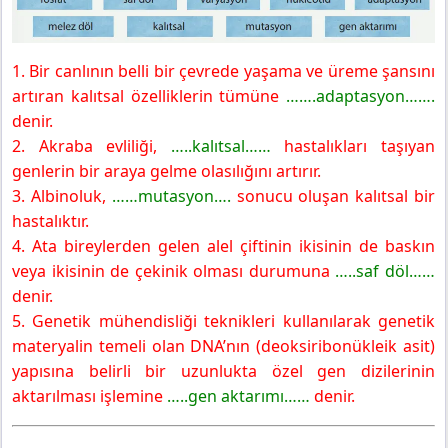
1. Bir canlının belli bir çevrede yaşama ve üreme şansını
artıran kalıtsal özelliklerin tümüne
…….adaptasyon…….
denir.
2. Akraba evliliği,
…..kalıtsal……
hastalıkları taşıyan
genlerin bir araya gelme olasılığını artırır.
3. Albinoluk,
……mutasyon….
sonucu oluşan kalıtsal bir
hastalıktır.
4. Ata bireylerden gelen alel çiftinin ikisinin de baskın
veya ikisinin de çekinik olması durumuna
…..saf döl……
denir.
5. Genetik mühendisliği teknikleri kullanılarak genetik
materyalin temeli olan DNA’nın (deoksiribonükleik asit)
yapısına belirli bir uzunlukta özel gen dizilerinin
aktarılması işlemine
…..gen aktarımı……
denir.