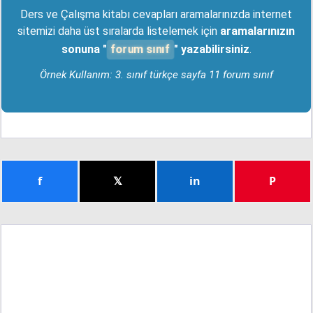
Ders ve Çalışma kitabı cevapları aramalarınızda internet
sitemizi daha üst sıralarda listelemek için
aramalarınızın
forum sınıf
sonuna "
" yazabilirsiniz
.
Örnek Kullanım: 3. sınıf türkçe sayfa 11 forum sınıf
f
𝕏
in
P