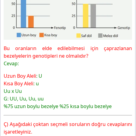
Bu oranların elde edilebilmesi için çaprazlanan
bezelyelerin genotipleri ne olmalıdır?
Cevap:
Uzun Boy Aleli
: U
Kısa Boy Aleli
: u
Uu x Uu
G: UU, Uu, Uu, uu
%75 uzun boylu bezelye %25 kısa boylu bezelye
Ç) Aşağıdaki çoktan seçmeli soruların doğru cevaplarını
işaretleyiniz.