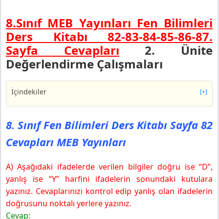
8.Sınıf MEB Yayınları Fen Bilimleri
Ders Kitabı 82-83-84-85-86-87.
Sayfa Cevapları
2. Ünite
Değerlendirme Çalışmaları
İçindekiler
[+]
8. Sınıf Fen Bilimleri Ders Kitabı Sayfa 82 Cevapları
MEB Yayınları
8. Sınıf Fen Bilimleri Ders Kitabı Sayfa 82
8. Sınıf Fen Bilimleri Ders Kitabı Sayfa 83 Cevapları
Cevapları MEB Yayınları
MEB Yayınları
8. Sınıf Fen Bilimleri Ders Kitabı Sayfa 84 Cevapları
MEB Yayınları
A) Aşağıdaki ifadelerde verilen bilgiler doğru ise “D”,
8. Sınıf Fen Bilimleri Ders Kitabı Sayfa 85 Cevapları
yanlış ise “Y” harfini ifadelerin sonundaki kutulara
MEB Yayınları
yazınız. Cevaplarınızı kontrol edip yanlış olan ifadelerin
8. Sınıf Fen Bilimleri Ders Kitabı Sayfa 86 Cevapları
doğrusunu noktalı yerlere yazınız.
MEB Yayınları
Cevap: