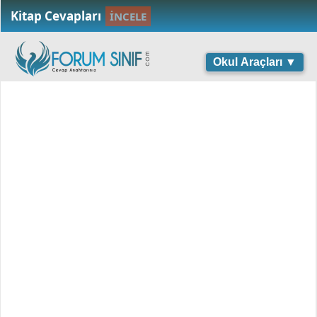
Kitap Cevapları
İNCELE
Okul Araçları ▼