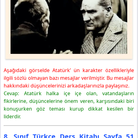
Aşağıdaki görselde Atatürk’ ün karakter özellikleriyle
ilgili sözlü olmayan bazı mesajlar verilmiştir. Bu mesajlar
hakkındaki düşüncelerinizi arkadaşlarınızla paylaşınız.
Cevap: Atatürk halka içe içe olan, vatandaşların
fikirlerine, düşüncelerine önem veren, karşısındaki biri
konuşurken göz teması kurup dikkat kesilen bir
liderdir.
8. Sınıf Türkçe Ders Kitabı Sayfa 51