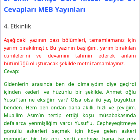
Cevapları MEB Yayınları
4. Etkinlik
Aşağıdaki yazının bazı bölümleri, tamamlamanız için
yarım bırakılmıştır. Bu yazının başlığını, yarım bırakılan
cümlelerini ve devamını tahmin ederek anlam
bütünlüğü oluşturacak şekilde metni tamamlayınız.
Cevap:
Gidenlerin arasında ben de olmalıydım diye geçirdi
içinden kederli ve hüzünlü bir şekilde. Ahmet oğlu
Yusuf’tan ne eksiğim var? Olsa olsa iki yaş büyüktür
benden. Hem ben ondan daha akıllı, hızlı ve çeviğim.
Muallim Asım’ın tertip ettiği koşu müsabakasında
defalarca yenmişliğim vardı Yusuf’u. Cepheyegitmeye
gönüllü askerleri seçmek için köye gelen askeri
memurlar bir tek onu seçti cepheye, bana ise göz