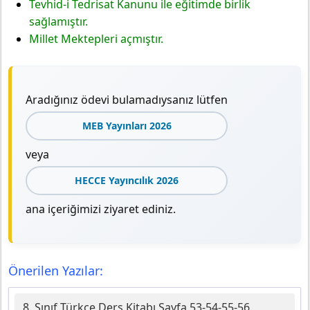
Tevhid-i Tedrisat Kanunu ile eğitimde birlik
sağlamıştır.
Millet Mektepleri açmıştır.
Aradığınız ödevi bulamadıysanız lütfen
MEB Yayınları 2026
veya
HECCE Yayıncılık 2026
ana içeriğimizi ziyaret ediniz.
Önerilen Yazılar:
8. Sınıf Türkçe Ders Kitabı Sayfa 53-54-55-56.