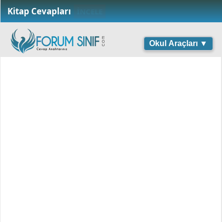
Kitap Cevapları
İNCELE
Okul Araçları ▼