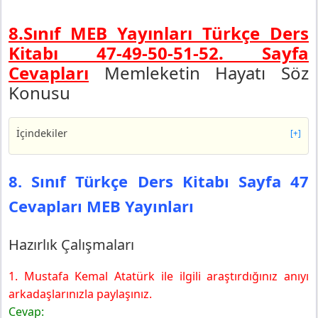
8.Sınıf MEB Yayınları Türkçe Ders
Kitabı 47-49-50-51-52.
Sayfa
Cevapları
Memleketin Hayatı Söz
Konusu
İçindekiler
[+]
8. Sınıf Türkçe Ders Kitabı Sayfa 47 Cevapları MEB
Yayınları
8. Sınıf Türkçe Ders Kitabı Sayfa 47
Hazırlık Çalışmaları
Cevapları MEB Yayınları
8. Sınıf Türkçe Ders Kitabı Sayfa 49 Cevapları MEB
Yayınları
1. Etkinlik
Hazırlık Çalışmaları
8. Sınıf Türkçe Ders Kitabı Sayfa 50 Cevapları MEB
Yayınları
1. Mustafa Kemal Atatürk ile ilgili araştırdığınız anıyı
2. Etkinlik
arkadaşlarınızla paylaşınız.
3. Etkinlik
Cevap: