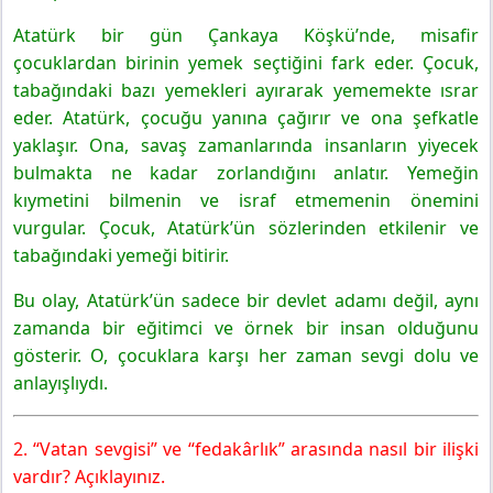
8. Sınıf Türkçe Ders Kitabı Sayfa 51 Cevapları MEB
Atatürk bir gün Çankaya Köşkü’nde, misafir
Yayınları
çocuklardan birinin yemek seçtiğini fark eder. Çocuk,
4. Etkinlik
tabağındaki bazı yemekleri ayırarak yememekte ısrar
8. Sınıf Türkçe Ders Kitabı Sayfa 52 Cevapları MEB
eder. Atatürk, çocuğu yanına çağırır ve ona şefkatle
Yayınları
yaklaşır. Ona, savaş zamanlarında insanların yiyecek
5. Etkinlik
bulmakta ne kadar zorlandığını anlatır. Yemeğin
6. Etkinlik
kıymetini bilmenin ve israf etmemenin önemini
Gelecek Derse Hazırlık
vurgular. Çocuk, Atatürk’ün sözlerinden etkilenir ve
tabağındaki yemeği bitirir.
Bu olay, Atatürk’ün sadece bir devlet adamı değil, aynı
zamanda bir eğitimci ve örnek bir insan olduğunu
gösterir. O, çocuklara karşı her zaman sevgi dolu ve
anlayışlıydı.
2. “Vatan sevgisi” ve “fedakârlık” arasında nasıl bir ilişki
vardır? Açıklayınız.