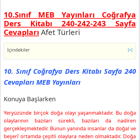
10.Sınıf MEB Yayınları Coğrafya
Ders Kitabı 240-242-243 Sayfa
Cevapları
Afet Türleri
İçindekiler
[+]
10. Sınıf Coğrafya Ders Kitabı Sayfa 240 Cevapları MEB
Yayınları
10. Sınıf Coğrafya Ders Kitabı Sayfa 240
Konuya Başlarken
Cevapları MEB Yayınları
10. Sınıf Coğrafya Ders Kitabı Sayfa 242 Cevapları MEB
Yayınları
Hızlı Tur
Konuya Başlarken
10. Sınıf Coğrafya Ders Kitabı Sayfa 243 Cevapları MEB
Yayınları
Yeryüzünde birçok doğa olayı yaşanmaktadır. Bu doğa
olaylarının bazıları sürekli, bazıları da nadiren
gerçekleşmektedir. Bunun yanında insanlar da doğal ve
beşerî ortamda çeşitli olaylara neden olmaktadır. Doğa