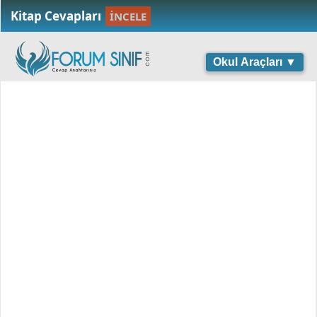
Kitap Cevapları
İNCELE
Okul Araçları ▼