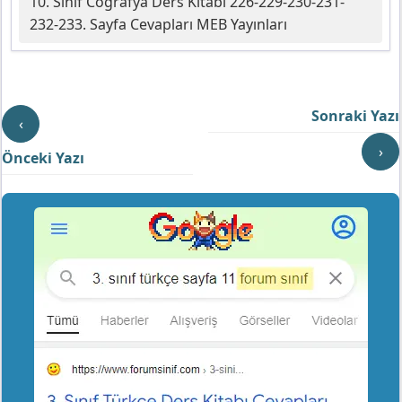
10. Sınıf Coğrafya Ders Kitabı 226-229-230-231-
232-233. Sayfa Cevapları MEB Yayınları
Sonraki Yazı
‹
›
Önceki Yazı