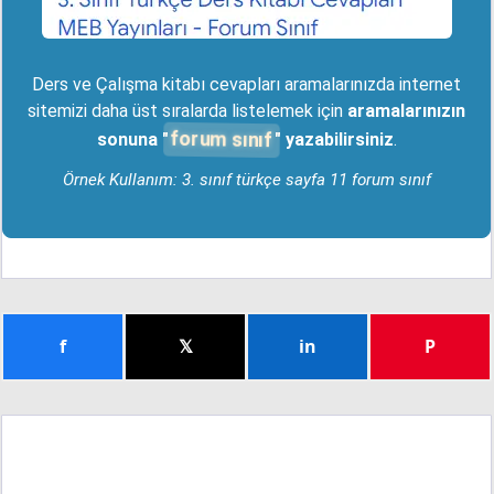
Ders ve Çalışma kitabı cevapları aramalarınızda internet
sitemizi daha üst sıralarda listelemek için
aramalarınızın
forum sınıf
sonuna "
" yazabilirsiniz
.
Örnek Kullanım: 3. sınıf türkçe sayfa 11 forum sınıf
f
𝕏
in
P