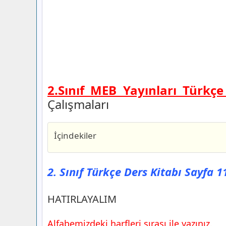
2.Sınıf MEB Yayınları Türkçe
Çalışmaları
İçindekiler
2. Sınıf Türkçe Ders Kitabı Sayfa 11 Ce
HATIRLAYALIM
2. Sınıf Türkçe Ders Kitabı Sayfa 
2. Sınıf Türkçe Ders Kitabı Sayfa 12 Ce
2. Sınıf Türkçe Ders Kitabı Sayfa 13 Ce
HATIRLAYALIM
2. Sınıf Türkçe Ders Kitabı Sayfa 14 Ce
Alfabemizdeki harfleri sırası ile yazınız.
2. Sınıf Türkçe Ders Kitabı Sayfa 15 Ce