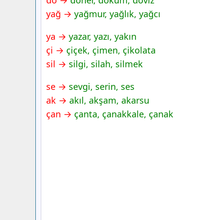
dö →
döner, döküm, döviz
yağ →
yağmur, yağlık, yağcı
ya →
yazar, yazı, yakın
çi →
çiçek, çimen, çikolata
sil →
silgi, silah, silmek
se →
sevgi, serin, ses
ak →
akıl, akşam, akarsu
çan →
çanta, çanakkale, çanak