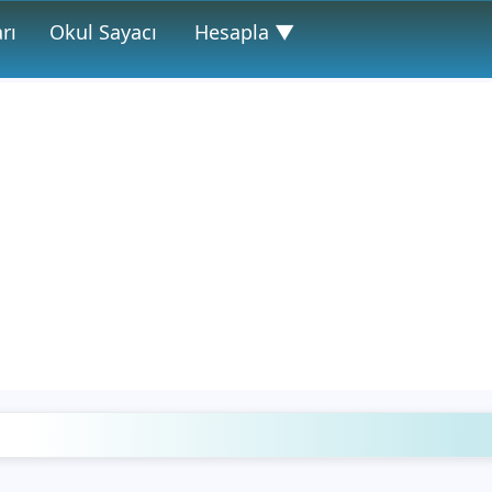
rı
Okul Sayacı
Hesapla ▼