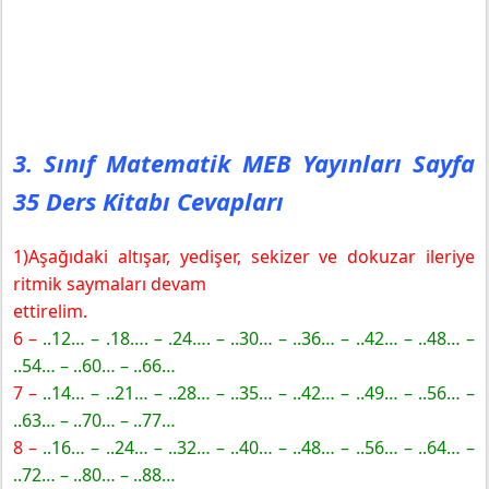
3. Sınıf Matematik MEB Yayınları Sayfa
35 Ders Kitabı Cevapları
1)Aşağıdaki altışar, yedişer, sekizer ve dokuzar ileriye
ritmik saymaları devam
ettirelim.
6 –
..12… – .18…. – .24…. – ..30… – ..36… – ..42… – ..48… –
..54… – ..60… – ..66…
7 –
..14… – ..21… – ..28… – ..35… – ..42… – ..49… – ..56… –
..63… – ..70… – ..77…
8 –
..16… – ..24… – ..32… – ..40… – ..48… – ..56… – ..64… –
..72… – ..80… – ..88…