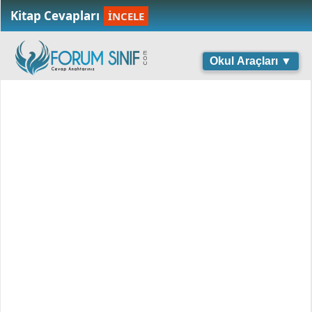
Kitap Cevapları
İNCELE
Okul Araçları ▼