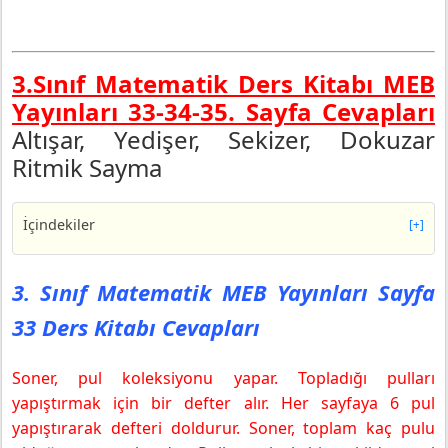
3.Sınıf Matematik Ders Kitabı MEB
Yayınları 33-34-35.
Sayfa Cevapları
Altışar, Yedişer, Sekizer, Dokuzar
Ritmik Sayma
İçindekiler
[+]
3. Sınıf Matematik MEB Yayınları Sayfa 33 Ders Kitabı
Cevapları
3. Sınıf Matematik MEB Yayınları Sayfa
ETKİNLİK
33 Ders Kitabı Cevapları
3. Sınıf Matematik MEB Yayınları Sayfa 35 Ders Kitabı
Cevapları
Soner, pul koleksiyonu yapar. Topladığı pulları
3. Sınıf Matematik Ders Kitabı 33-34-35. Sayfa
Cevapları MEB Yayınları 2025-2026
yapıştırmak için bir defter alır. Her sayfaya 6 pul
yapıştırarak defteri doldurur. Soner, toplam kaç pulu