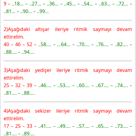
9 –
..18… – ..27… – ..36… – ..45… – ..54… – ..63… – ..72… –
..81… – ..90… – ..99…
2)Aşağıdaki altışar ileriye ritmik saymayı devam
ettirelim.
40 – 46 – 52 –
..58….
– …64… – ..70…. – ..76…. – ..82…. –
..88…. – ..94….
3)Aşağıdaki yedişer ileriye ritmik saymayı devam
ettirelim.
25 – 32 – 39 –
..46…. – ..53…. – ..60…. – ..67…. – ..74…. –
..81…. – ..88….
4)Aşağıdaki sekizer ileriye ritmik saymayı devam
ettirelim.
17 – 25 – 33 –
..41…. – ..49…. – ..57…. – ..65…. – ..73…. –
..81…. – ..89….