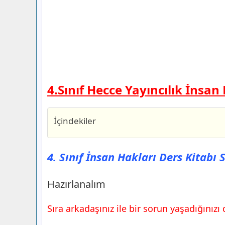
4.Sınıf Hecce Yayıncılık İnsan
İçindekiler
4. Sınıf İnsan Hakları Ders Kitabı Sayf
Yayıncılık
4. Sınıf İnsan Hakları Ders Kitabı 
Hazırlanalım
4. Sınıf İnsan Hakları Ders Kitabı Sayf
Hazırlanalım
Yayıncılık
Okuma Metni
Sıra arkadaşınız ile bir sorun yaşadığınız