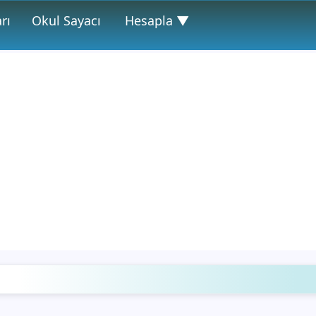
rı
Okul Sayacı
Hesapla ▼