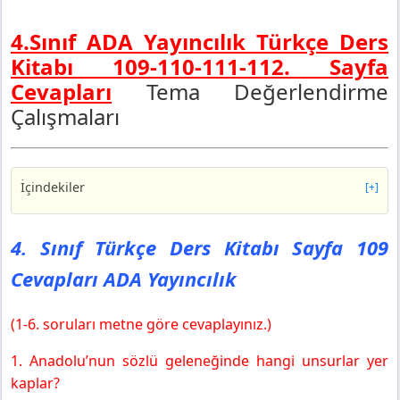
4.Sınıf ADA Yayıncılık Türkçe Ders
Kitabı 109-110-111-112. Sayfa
Cevapları
Tema Değerlendirme
Çalışmaları
İçindekiler
[+]
4. Sınıf Türkçe Ders Kitabı Sayfa 109 Cevapları ADA
Yayıncılık
4. Sınıf Türkçe Ders Kitabı Sayfa 109
4. Sınıf Türkçe Ders Kitabı Sayfa 110 Cevapları ADA
Cevapları ADA Yayıncılık
Yayıncılık
4. Sınıf Türkçe Ders Kitabı Sayfa 111 Cevapları ADA
Yayıncılık
(1-6. soruları metne göre cevaplayınız.)
4. Sınıf Türkçe Ders Kitabı Sayfa 112 Cevapları ADA
1. Anadolu’nun sözlü geleneğinde hangi unsurlar yer
Yayıncılık
kaplar?
Sonraki Derse Hazırlık