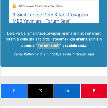
Ders ve Çalışma kitabı cevapları aramalarınızda internet
sitemizi daha üst sıralarda listelemek için
aramalarınızın
forum sınıf
sonuna "
" yazabilirsiniz
.
Örnek Kullanım: 3. sınıf türkçe sayfa 11 forum sınıf
f
𝕏
in
P