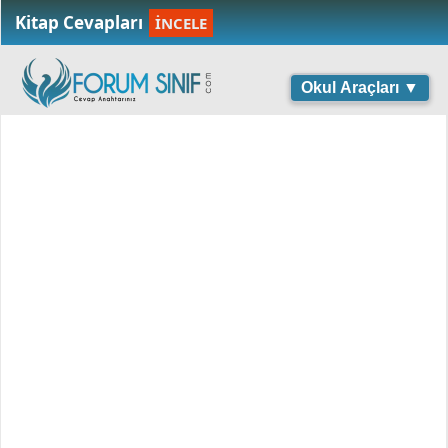
Kitap Cevapları
İNCELE
Okul Araçları ▼