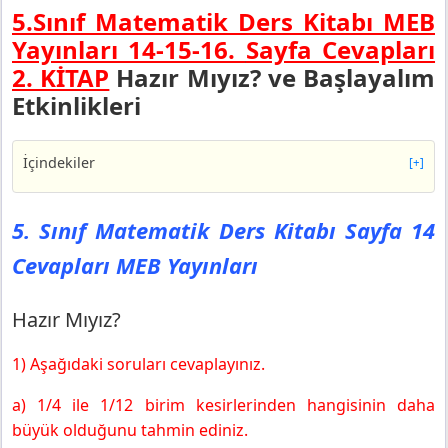
5.Sınıf Matematik Ders Kitabı MEB
Yayınları 14-15-16.
Sayfa Cevapları
2. KİTAP
Hazır Mıyız? ve Başlayalım
Etkinlikleri
İçindekiler
[+]
5. Sınıf Matematik Ders Kitabı Sayfa 14 Cevapları MEB
Yayınları
5. Sınıf Matematik Ders Kitabı Sayfa 14
Hazır Mıyız?
Cevapları MEB Yayınları
5. Sınıf Matematik Ders Kitabı Sayfa 15 Cevapları MEB
Yayınları
Başlayalım
Hazır Mıyız?
5. Sınıf Matematik Ders Kitabı Sayfa 16 Cevapları MEB
Yayınları
1) Aşağıdaki soruları cevaplayınız.
a) 1/4 ile 1/12 birim kesirlerinden hangisinin daha
büyük olduğunu tahmin ediniz.