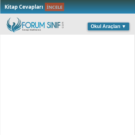
Kitap Cevapları
İNCELE
Okul Araçları ▼