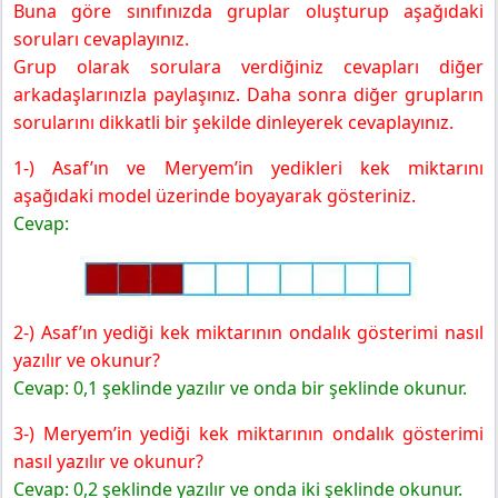
Buna göre sınıfınızda gruplar oluşturup aşağıdaki
Yayınları
soruları cevaplayınız.
Örnek 6
Grup olarak sorulara verdiğiniz cevapları diğer
5. Sınıf Matematik Ders Kitabı Sayfa 30 Cevapları MEB
arkadaşlarınızla paylaşınız. Daha sonra diğer grupların
Yayınları
sorularını dikkatli bir şekilde dinleyerek cevaplayınız.
Etkinlik 7 Uzama Miktarlarının Gösterimi
5. Sınıf Matematik Ders Kitabı Sayfa 31 Cevapları MEB
1-) Asaf’ın ve Meryem’in yedikleri kek miktarını
Yayınları
aşağıdaki model üzerinde boyayarak gösteriniz.
5. Sınıf Matematik Ders Kitabı Sayfa 32 Cevapları MEB
Cevap:
Yayınları
İzleme Testi
5. Sınıf Matematik Ders Kitabı Sayfa 33 Cevapları MEB
Yayınları
2-) Asaf’ın yediği kek miktarının ondalık gösterimi nasıl
yazılır ve okunur?
Cevap:
0,1 şeklinde yazılır ve onda bir şeklinde okunur.
3-) Meryem’in yediği kek miktarının ondalık gösterimi
nasıl yazılır ve okunur?
Cevap: 0,2 şeklinde yazılır ve onda iki şeklinde okunur.