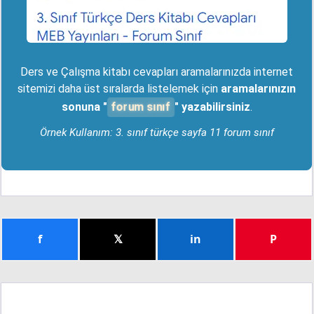
Ders ve Çalışma kitabı cevapları aramalarınızda internet
sitemizi daha üst sıralarda listelemek için
aramalarınızın
forum sınıf
sonuna "
" yazabilirsiniz
.
Örnek Kullanım: 3. sınıf türkçe sayfa 11 forum sınıf
f
𝕏
in
P