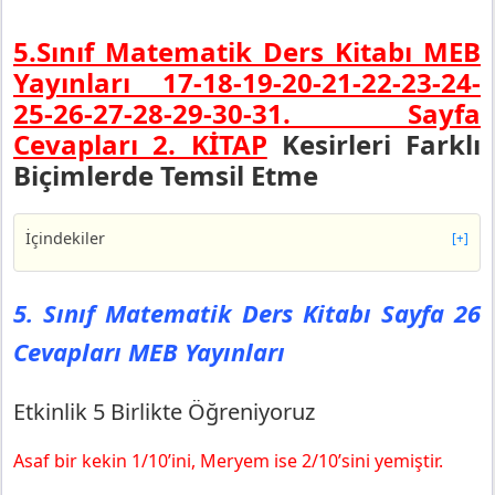
5.Sınıf Matematik Ders Kitabı MEB
Yayınları 17-18-19-20-21-22-23-24-
25-26-27-28-29-30-31.
Sayfa
Cevapları 2. KİTAP
Kesirleri Farklı
Biçimlerde Temsil Etme
İçindekiler
[+]
5. Sınıf Matematik Ders Kitabı Sayfa 26 Cevapları MEB
Yayınları
5. Sınıf Matematik Ders Kitabı Sayfa 26
Etkinlik 5 Birlikte Öğreniyoruz
Cevapları MEB Yayınları
5. Sınıf Matematik Ders Kitabı Sayfa 27 Cevapları MEB
Yayınları
Etkinlik 6 Bir Aracın Yakıt Tüketimi
Etkinlik 5 Birlikte Öğreniyoruz
5. Sınıf Matematik Ders Kitabı Sayfa 28 Cevapları MEB
Yayınları
Asaf bir kekin 1/10’ini, Meryem ise 2/10’sini yemiştir.
5. Sınıf Matematik Ders Kitabı Sayfa 29 Cevapları MEB