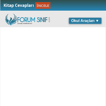
Kitap Cevapları
İNCELE
Okul Araçları ▼