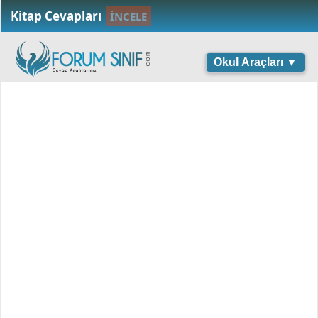
Kitap Cevapları
İNCELE
Okul Araçları ▼