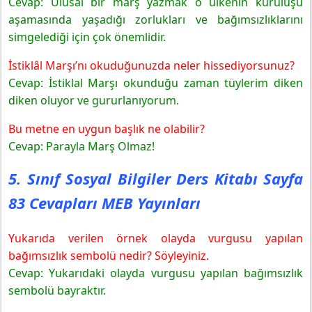
Cevap: Ulusal bir marş yazmak o ülkenin kuruluşu
5. Sınıf Sosyal Bilgiler Ders Kitabı Sayfa 86 Cevapları
aşamasında yaşadığı zorlukları ve bağımsızlıklarını
MEB Yayınları
simgelediği için çok önemlidir.
5. Sınıf Sosyal Bilgiler Ders Kitabı Sayfa 87 Cevapları
MEB Yayınları
İstiklâl Marşı’nı okuduğunuzda neler hissediyorsunuz?
5. Sınıf Sosyal Bilgiler Ders Kitabı Sayfa 88 Cevapları
Cevap: İstiklal Marşı okunduğu zaman tüylerim diken
MEB Yayınları
diken oluyor ve gururlanıyorum.
5. Sınıf Sosyal Bilgiler Ders Kitabı Sayfa 90 Cevapları
Bu metne en uygun başlık ne olabilir?
MEB Yayınları
Cevap: Parayla Marş Olmaz!
5. Sınıf Sosyal Bilgiler Ders Kitabı Sayfa 91 Cevapları
MEB Yayınları
5. Sınıf Sosyal Bilgiler Ders Kitabı Sayfa
Araştırmamda Kullandığım Kaynaklar
Araştırdığım Ülkenin
83 Cevapları MEB Yayınları
Yukarıda verilen örnek olayda vurgusu yapılan
bağımsızlık sembolü nedir? Söyleyiniz.
Cevap: Yukarıdaki olayda vurgusu yapılan bağımsızlık
sembolü bayraktır.