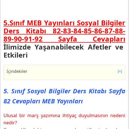
5.Sınıf MEB Yayınları Sosyal Bilgiler
Ders Kitabı 82-83-84-85-86-87-88-
89-90-91-92 Sayfa Cevapları
İlimizde Yaşanabilecek Afetler ve
Etkileri
İçindekiler
[+]
5. Sınıf Sosyal Bilgiler Ders Kitabı Sayfa 82 Cevapları
MEB Yayınları
5. Sınıf Sosyal Bilgiler Ders Kitabı Sayfa
5. Sınıf Sosyal Bilgiler Ders Kitabı Sayfa 83 Cevapları
82 Cevapları MEB Yayınları
MEB Yayınları
5. Sınıf Sosyal Bilgiler Ders Kitabı Sayfa 84 Cevapları
MEB Yayınları
Ulusal bir marş yazımına ihtiyaç duyulmasının nedeni
5. Sınıf Sosyal Bilgiler Ders Kitabı Sayfa 85 Cevapları
nedir?
MEB Yayınları