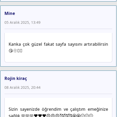
Mine
05 Aralık 2025, 13:49
Kanka çok güzel fakat sayfa sayısını artırabilirsin
😘🫥😶‍🌫️
Rojin kiraç
08 Aralık 2025, 20:44
Sizin sayenizde öğrendim ve çalıştım emeğinize
sağlık 🫶🫶🫶♥️♥️♥️😍😍😍🥰🥰🥰🤩🤩🙂🙂🙂