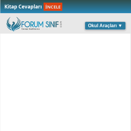
Kitap Cevapları
İNCELE
Okul Araçları ▼