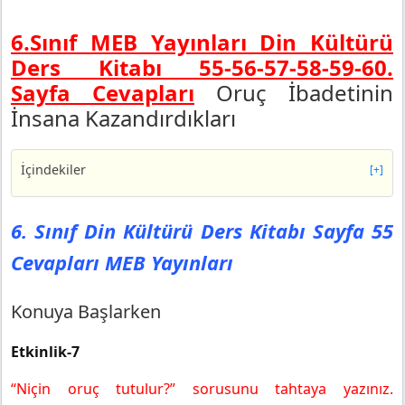
6.Sınıf MEB Yayınları Din Kültürü
Ders Kitabı 55-56-57-58-59-60.
Sayfa Cevapları
Oruç İbadetinin
İnsana Kazandırdıkları
İçindekiler
[+]
6. Sınıf Din Kültürü Ders Kitabı Sayfa 55 Cevapları MEB
Yayınları
6. Sınıf Din Kültürü Ders Kitabı Sayfa 55
Konuya Başlarken
Cevapları MEB Yayınları
Değerlendirme
6. Sınıf Din Kültürü Ders Kitabı Sayfa 56 Cevapları MEB
Yayınları
Konuya Başlarken
Tamamlayalım
Etkinlik-7
6. Sınıf Din Kültürü Ders Kitabı Sayfa 57 Cevapları MEB
Yayınları
“Niçin oruç tutulur?” sorusunu tahtaya yazınız.
Bulmaca Çözelim