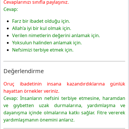
Cevaplarınızı sınıfla paylaşınız.
6. Sınıf Din Kültürü Ders Kitabı Sayfa 58-59 Cevapları
Cevap:
MEB Yayınları
Etkinlik-8
Farz bir ibadet olduğu için.
6. Sınıf Din Kültürü Ders Kitabı Sayfa 60 Cevapları MEB
Allah’a iyi bir kul olmak için.
Yayınları
Verilen nimetlerin değerini anlamak için.
Değerlendirme
Yoksulun halinden anlamak için.
Kontrol Noktası
Nefsimizi terbiye etmek için.
Değerlendirme
Oruç ibadetinin insana kazandırdıklarına günlük
hayattan örnekler veriniz.
Cevap: İnsanların nefsini terbiye etmesine, haramdan
ve gıybetten uzak durmalarına, yardımlaşma ve
dayanışma içinde olmalarına katkı sağlar. Fitre vererek
yardımlaşmanın önemini anlarız.