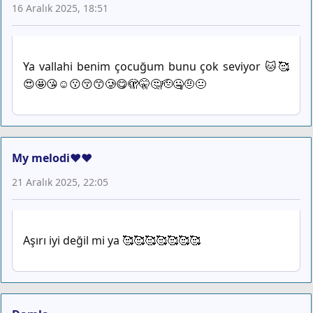
16 Aralık 2025, 18:51
Ya vallahi benim çocuğum bunu çok seviyor 🐱🥰
😍🤩😘☺️😗😚😙🥲😋🫣🤫🤔🫡🤐🤨😐
My melodi♥️♥️
21 Aralık 2025, 22:05
Aşırı iyi değil mi ya 🥰🥰🥰🥰🥰🥰🥰