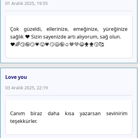
01 Aralık 2025, 19:55
Çok güzeldi, ellerinize, emeğinize, yüreğinize
sağlık ❤️ Sizin sayenizde artı alıyorum, sağ olun.
❤️🌈😗🤪😏💗😛💗😏😃🤪☺️🤎💚😂🐥🐥😚🥰
Love you
03 Aralık 2025, 22:19
Canım biraz daha kısa yazarsan sevinirim
teşekkürler.