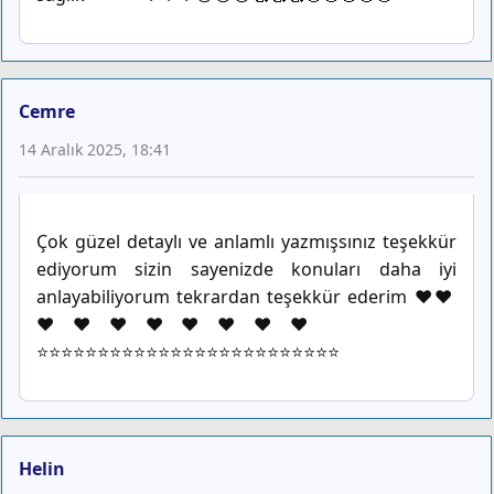
Cemre
14 Aralık 2025, 18:41
Çok güzel detaylı ve anlamlı yazmışsınız teşekkür
ediyorum sizin sayenizde konuları daha iyi
anlayabiliyorum tekrardan teşekkür ederim ❤️❤️
❤️❤️❤️❤️❤️❤️❤️❤️
⭐⭐⭐⭐⭐⭐⭐⭐⭐⭐⭐⭐⭐⭐⭐⭐⭐⭐⭐⭐⭐⭐⭐⭐⭐
Helin