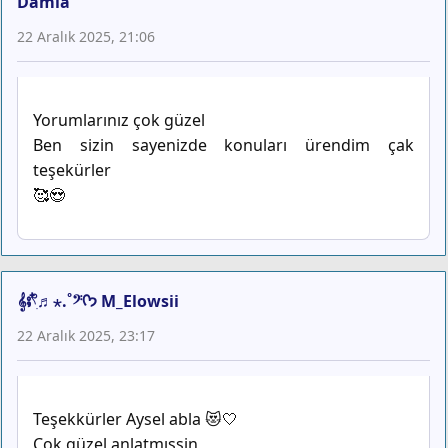
Damla
22 Aralık 2025, 21:06
Yorumlarınız çok güzel
Ben sizin sayenizde konuları ürendim çak
teşekürler
🥰😍
𝄞⨾𓍢ִ໋♬⋆.˚𝄢ᡣ𐭩 M_Elowsii
22 Aralık 2025, 23:17
Teşekkürler Aysel abla 😻🤍
Çok güzel anlatmışsin