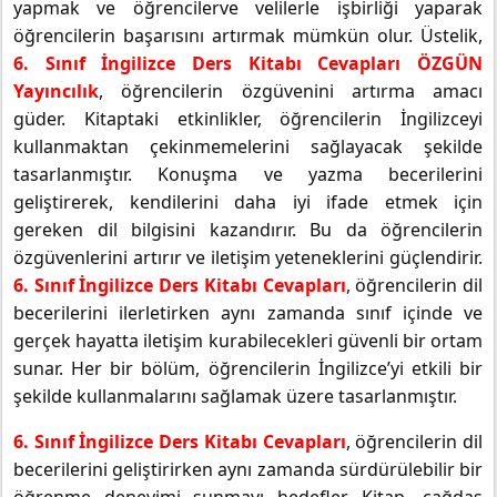
yapmak ve öğrencilerve velilerle işbirliği yaparak
öğrencilerin başarısını artırmak mümkün olur. Üstelik,
6. Sınıf İngilizce Ders Kitabı Cevapları ÖZGÜN
Yayıncılık
, öğrencilerin özgüvenini artırma amacı
güder. Kitaptaki etkinlikler, öğrencilerin İngilizceyi
kullanmaktan çekinmemelerini sağlayacak şekilde
tasarlanmıştır. Konuşma ve yazma becerilerini
geliştirerek, kendilerini daha iyi ifade etmek için
gereken dil bilgisini kazandırır. Bu da öğrencilerin
özgüvenlerini artırır ve iletişim yeteneklerini güçlendirir.
6. Sınıf İngilizce Ders Kitabı Cevapları
, öğrencilerin dil
becerilerini ilerletirken aynı zamanda sınıf içinde ve
gerçek hayatta iletişim kurabilecekleri güvenli bir ortam
sunar. Her bir bölüm, öğrencilerin İngilizce’yi etkili bir
şekilde kullanmalarını sağlamak üzere tasarlanmıştır.
6. Sınıf İngilizce Ders Kitabı Cevapları
, öğrencilerin dil
becerilerini geliştirirken aynı zamanda sürdürülebilir bir
öğrenme deneyimi sunmayı hedefler. Kitap, çağdaş