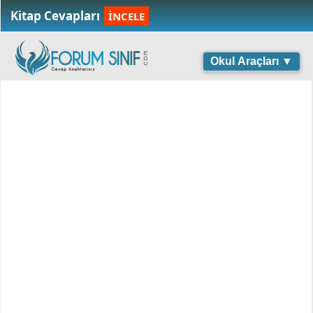
Kitap Cevapları
İNCELE
Okul Araçları ▼