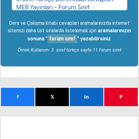
Ders ve Çalışma kitabı cevapları aramalarınızda internet
sitemizi daha üst sıralarda listelemek için
aramalarınızın
forum sınıf
sonuna "
" yazabilirsiniz
.
Örnek Kullanım: 3. sınıf türkçe sayfa 11 forum sınıf
f
𝕏
in
P