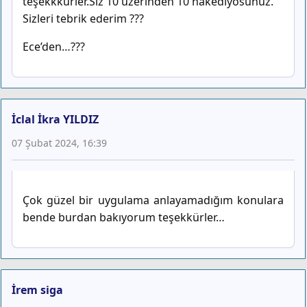
teşekkkürler.Siz 10 üzerinden 10 hakediyosunuz.
Sizleri tebrik ederim ???
Ece’den…???
İclal İkra YILDIZ
07 Şubat 2024, 16:39
Çok güzel bir uygulama anlayamadığım konulara
bende burdan bakıyorum teşekkürler…
İrem siga