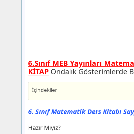
6.Sınıf MEB Yayınları Matemat
KİTAP
Ondalık Gösterimlerde 
İçindekiler
6. Sınıf Matematik Ders Kitabı Sayfa 1
Yayınları
6. Sınıf Matematik Ders Kitabı Sa
Hazır Mıyız?
6. Sınıf Matematik Ders Kitabı Sayfa 1
Hazır Mıyız?
Yayınları