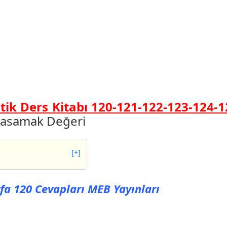
ik Ders Kitabı 120-121-122-123-124-1
Basamak Değeri
[+]
20 Cevapları MEB
yfa 120 Cevapları MEB Yayınları
21 Cevapları MEB