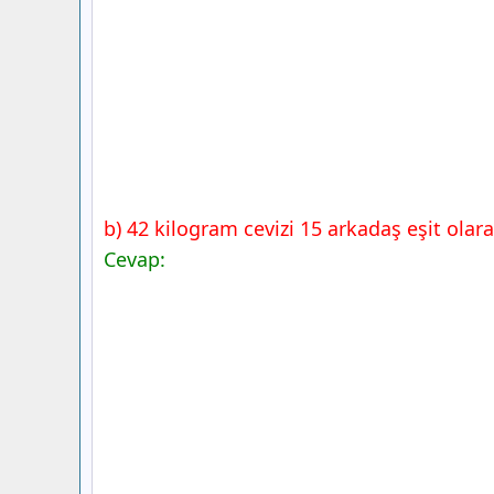
Yayınları
Örnek 2
b) 42 kilogram cevizi 15 arkadaş eşit olar
Cevap: