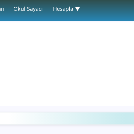
rı
Okul Sayacı
Hesapla ▼