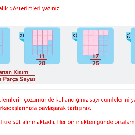
22 Cevapları MEB
lık gösterimleri yazınız.
23 Cevapları MEB
24 Cevapları MEB
25 Cevapları MEB
n Toplamı Şeklinde
blemlerin çözümünde kullandığınız sayı cümlelerini y
26 Cevapları MEB
adaşlarınızla paylaşarak tartışınız.
 litre süt alınmaktadır. Her bir inekten günde ortalam
27 Cevapları MEB