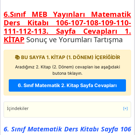
6.Sınıf MEB Yayınları Matematik
Ders Kitabı 106-107-108-109-110-
111-112-113. Sayfa Cevapları 1.
KİTAP
Sonuç ve Yorumları Tartışma
📚 BU SAYFA 1. KİTAP (1. DÖNEM) İÇERİĞİDİR
Aradığınız 2. Kitap (2. Dönem) cevapları ise aşağıdaki
butona tıklayın.
6. Sınıf Matematik 2. Kitap Sayfa Cevapları
İçindekiler
[+]
6. Sınıf Matematik Ders Kitabı Sayfa 106 Cevapları MEB
Yayınları
6. Sınıf Matematik Ders Kitabı Sayfa 106
Etkinlik 7: Yanıltıcı Haberlerin Yayılması