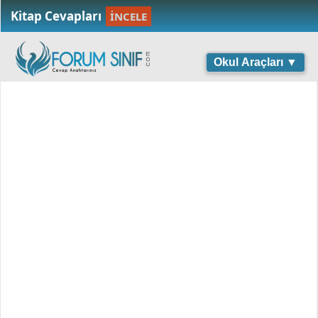
Kitap Cevapları
İNCELE
Okul Araçları ▼