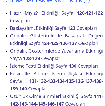
3. TEMA: SAYILAR ve NİCELİKLER (2)
Hazır Mıyız? Etkinliği Sayfa
120-121-122
Cevapları
Başlayalım. Etkinliği Sayfa
123
Cevapları
Ondalık Gösterimlerde Basamak Değeri
Etkinliği Sayfa
124-125-126-127
Cevapları
Ondalık Gösterimlerde Yuvarlama Etkinliği
Sayfa
128-129
Cevapları
İzleme Testi Etkinliği Sayfa
130
Cevapları
Kesir İle Bölme İşlemi İlişkisi Etkinliği
Sayfa
131-132-133-134-135-136-137-138-
139-140
Cevapları
Uzunluk Ölme Birimleri Etkinliği Sayfa
141-
142-143-144-145-146-147
Cevapları