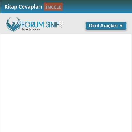
Kitap Cevapları
İNCELE
Okul Araçları ▼