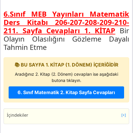
6.Sınıf MEB Yayınları Matematik
Ders Kitabı 206-207-208-209-210-
211. Sayfa Cevapları 1. KİTAP
Bir
Olayın Olasılığını Gözleme Dayalı
Tahmin Etme
📚 BU SAYFA 1. KİTAP (1. DÖNEM) İÇERİĞİDİR
Aradığınız 2. Kitap (2. Dönem) cevapları ise aşağıdaki
butona tıklayın.
6. Sınıf Matematik 2. Kitap Sayfa Cevapları
İçindekiler
[+]
6. Sınıf Matematik Ders Kitabı Sayfa 206 Cevapları MEB
Yayınları