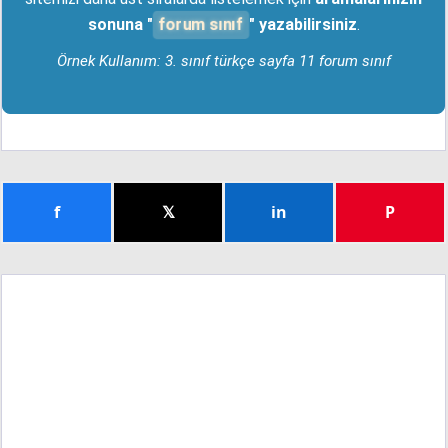
forum sınıf
sonuna "
" yazabilirsiniz
.
Örnek Kullanım: 3. sınıf türkçe sayfa 11 forum sınıf
f
𝕏
in
P