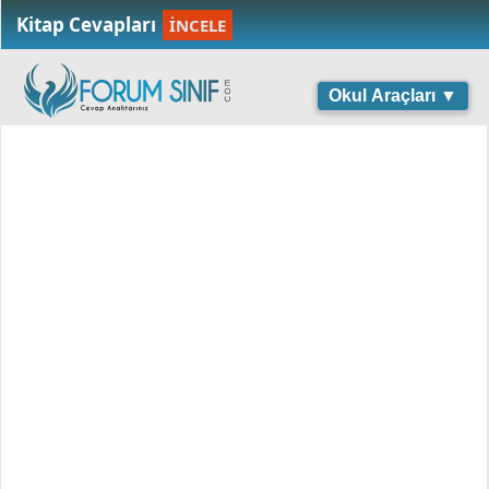
Kitap Cevapları
İNCELE
Okul Araçları ▼