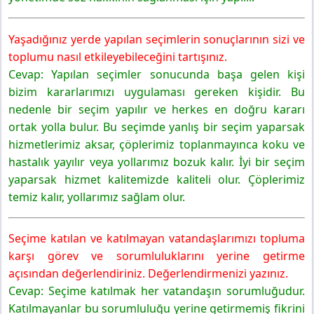
Değerlendirelim
6. Sınıf Sosyal Bilgiler Ders Kitabı Sayfa 23 Cevapları
Yaşadığınız yerde yapılan seçimlerin sonuçlarının sizi ve
MEB Yayınları
toplumu nasıl etkileyebileceğini tartışınız.
Cevap: Yapılan seçimler sonucunda başa gelen kişi
bizim kararlarımızı uygulaması gereken kişidir. Bu
nedenle bir seçim yapılır ve herkes en doğru kararı
ortak yolla bulur. Bu seçimde yanlış bir seçim yaparsak
hizmetlerimiz aksar, çöplerimiz toplanmayınca koku ve
hastalık yayılır veya yollarımız bozuk kalır. İyi bir seçim
yaparsak hizmet kalitemizde kaliteli olur. Çöplerimiz
temiz kalır, yollarımız sağlam olur.
Seçime katılan ve katılmayan vatandaşlarımızı topluma
karşı görev ve sorumluluklarını yerine getirme
açısından değerlendiriniz. Değerlendirmenizi yazınız.
Cevap: Seçime katılmak her vatandaşın sorumluğudur.
Katılmayanlar bu sorumluluğu yerine getirmemiş fikrini