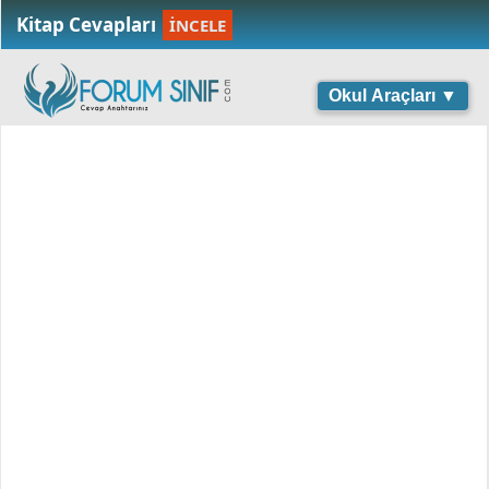
Kitap Cevapları
İNCELE
Okul Araçları ▼