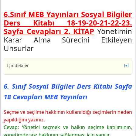
6.Sınıf MEB Yayınları Sosyal Bilgiler
Ders Kitabı 18-19-20-21-22-23.
Sayfa Cevapları 2. KİTAP
Yönetimin
Karar Alma Sürecini Etkileyen
Unsurlar
İçindekiler
[+]
6. Sınıf Sosyal Bilgiler Ders Kitabı Sayfa 18 Cevapları
MEB Yayınları
6. Sınıf Sosyal Bilgiler Ders Kitabı Sayfa
6. Sınıf Sosyal Bilgiler Ders Kitabı Sayfa 19-20
18 Cevapları MEB Yayınları
Cevapları MEB Yayınları
6. Sınıf Sosyal Bilgiler Ders Kitabı Sayfa 21 Cevapları
MEB Yayınları
Seçme ve seçilme hakkının kullanıldığı seçimlerin neden
Uygulayalım
yapıldığını yazınız.
6. Sınıf Sosyal Bilgiler Ders Kitabı Sayfa 22 Cevapları
Cevap: Yönetici seçmek ve halkın seçime katılımının,
MEB Yayınları
yönetimde söz hakkının sağlanması için yapılır.