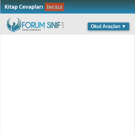
Kitap Cevapları
İNCELE
Okul Araçları ▼