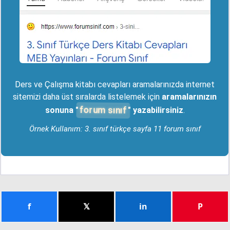
Ders ve Çalışma kitabı cevapları aramalarınızda internet
sitemizi daha üst sıralarda listelemek için
aramalarınızın
forum sınıf
sonuna "
" yazabilirsiniz
.
Örnek Kullanım: 3. sınıf türkçe sayfa 11 forum sınıf
f
𝕏
in
P