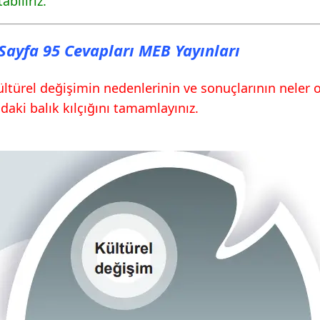
biliriz.
fa 97 Cevapları MEB
ı Sayfa 95 Cevapları MEB Yayınları
fa 98 Cevapları MEB
ltürel değişimin nedenlerinin ve sonuçlarının neler ol
fa 99 Cevapları MEB
daki balık kılçığını tamamlayınız.