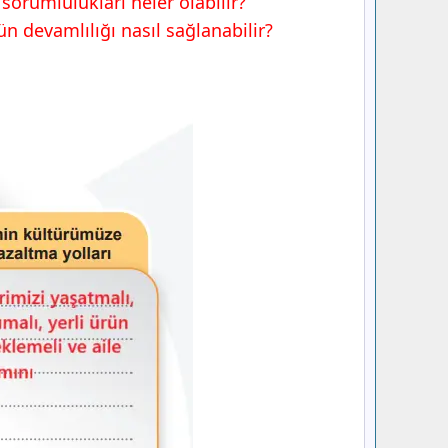
orumlulukları neler olabilir?
rün devamlılığı nasıl sağlanabilir?