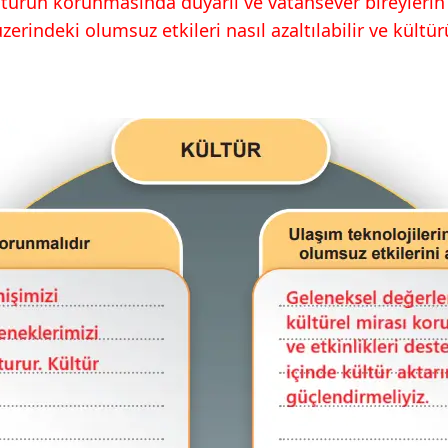
ürün korunmasında duyarlı ve vatansever bireylerin s
zerindeki olumsuz etkileri nasıl azaltılabilir ve kültü
.