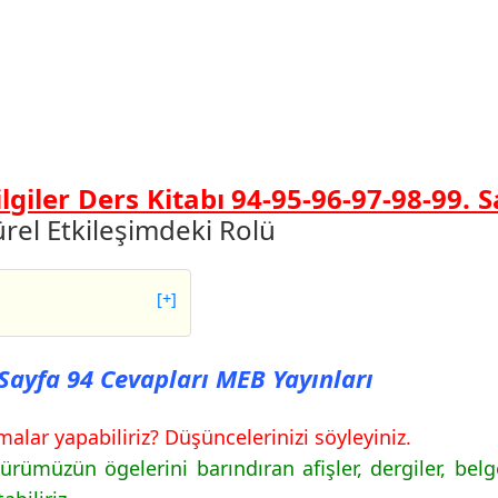
ilgiler Ders Kitabı 94-95-96-97-98-99. 
türel Etkileşimdeki Rolü
[+]
fa 94 Cevapları MEB
ı Sayfa 94 Cevapları MEB Yayınları
fa 95 Cevapları MEB
alar yapabiliriz? Düşüncelerinizi söyleyiniz.
fa 96 Cevapları MEB
rümüzün ögelerini barındıran afişler, dergiler, belg