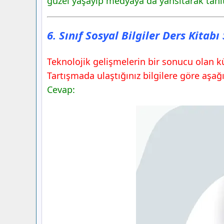
güzel yaşayıp medyaya da yansıtarak tanıta
6. Sınıf Sosyal Bilgiler Ders Kitabı Say
Yayınları
6. Sınıf Sosyal Bilgiler Ders Kitab
6. Sınıf Sosyal Bilgiler Ders Kitabı Say
Yayınları
Teknolojik gelişmelerin bir sonucu olan kü
Etkinlik
6. Sınıf Sosyal Bilgiler Ders Kitabı Say
Tartışmada ulaştığınız bilgilere göre aşağı
Yayınları
Cevap:
Değerlendirelim
Gelecek Derse Hazırlık