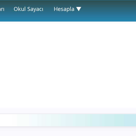
rı
Okul Sayacı
Hesapla ▼