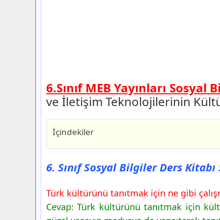
6.Sınıf MEB Yayınları Sosyal B
ve İletişim Teknolojilerinin Kül
İçindekiler
6. Sınıf Sosyal Bilgiler Ders Kitabı Say
Yayınları
6. Sınıf Sosyal Bilgiler Ders Kitab
6. Sınıf Sosyal Bilgiler Ders Kitabı Say
Yayınları
Türk kültürünü tanıtmak için ne gibi çalışm
6. Sınıf Sosyal Bilgiler Ders Kitabı Say
Cevap: Türk kültürünü tanıtmak için kültü
Yayınları