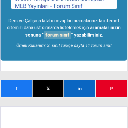
Ders ve Çalışma kitabı cevapları aramalarınızda internet
sitemizi daha üst sıralarda listelemek için
aramalarınızın
forum sınıf
sonuna "
" yazabilirsiniz
.
Örnek Kullanım: 3. sınıf türkçe sayfa 11 forum sınıf
f
𝕏
in
P