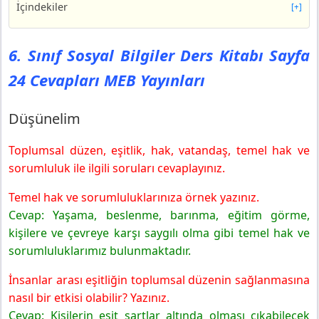
İçindekiler
[+]
6. Sınıf Sosyal Bilgiler Ders Kitabı Sayfa 24 Cevapları
MEB Yayınları
6. Sınıf Sosyal Bilgiler Ders Kitabı Sayfa
Düşünelim
24 Cevapları MEB Yayınları
6. Sınıf Sosyal Bilgiler Ders Kitabı Sayfa 25 Cevapları
MEB Yayınları
6. Sınıf Sosyal Bilgiler Ders Kitabı Sayfa 26 Cevapları
Düşünelim
MEB Yayınları
Öğrenelim
Toplumsal düzen, eşitlik, hak, vatandaş, temel hak ve
6. Sınıf Sosyal Bilgiler Ders Kitabı Sayfa 27 Cevapları
sorumluluk ile ilgili soruları cevaplayınız.
MEB Yayınları
Temel hak ve sorumluluklarınıza örnek yazınız.
6. Sınıf Sosyal Bilgiler Ders Kitabı Sayfa 28 Cevapları
Cevap: Yaşama, beslenme, barınma, eğitim görme,
MEB Yayınları
kişilere ve çevreye karşı saygılı olma gibi temel hak ve
6. Sınıf Sosyal Bilgiler Ders Kitabı Sayfa 29 Cevapları
MEB Yayınları
sorumluluklarımız bulunmaktadır.
6. Sınıf Sosyal Bilgiler Ders Kitabı Sayfa 30 Cevapları
İnsanlar arası eşitliğin toplumsal düzenin sağlanmasına
MEB Yayınları
nasıl bir etkisi olabilir? Yazınız.
6. Sınıf Sosyal Bilgiler Ders Kitabı Sayfa 31 Cevapları
Cevap: Kişilerin eşit şartlar altında olması çıkabilecek
MEB Yayınları