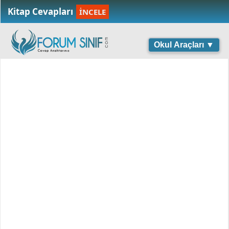
Kitap Cevapları
İNCELE
Okul Araçları ▼