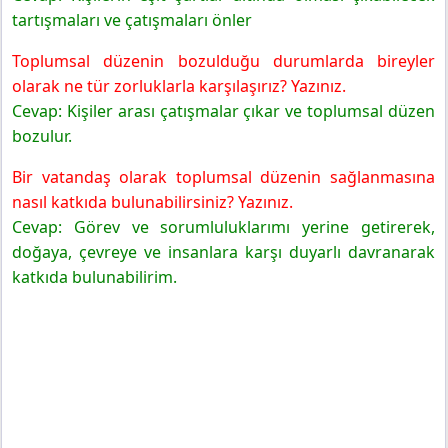
tartışmaları ve çatışmaları önler
Uygulayalım
6. Sınıf Sosyal Bilgiler Ders Kitabı Sayfa 32 Cevapları
Toplumsal düzenin bozulduğu durumlarda bireyler
MEB Yayınları
olarak ne tür zorluklarla karşılaşırız? Yazınız.
Etkinlik
Cevap: Kişiler arası çatışmalar çıkar ve toplumsal düzen
6. Sınıf Sosyal Bilgiler Ders Kitabı Sayfa 33 Cevapları
bozulur.
MEB Yayınları
Değerlendirelim
Bir vatandaş olarak toplumsal düzenin sağlanmasına
nasıl katkıda bulunabilirsiniz? Yazınız.
Cevap: Görev ve sorumluluklarımı yerine getirerek,
doğaya, çevreye ve insanlara karşı duyarlı davranarak
katkıda bulunabilirim.