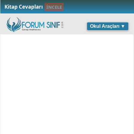
Kitap Cevapları
İNCELE
Okul Araçları ▼