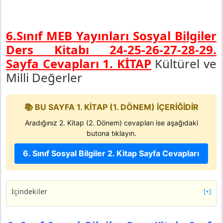
6.Sınıf MEB Yayınları Sosyal Bilgiler
Ders Kitabı 24-25-26-27-28-29.
Sayfa Cevapları 1. KİTAP
Kültürel ve
Milli Değerler
📚 BU SAYFA 1. KİTAP (1. DÖNEM) İÇERİĞİDİR
Aradığınız 2. Kitap (2. Dönem) cevapları ise aşağıdaki
butona tıklayın.
6. Sınıf Sosyal Bilgiler 2. Kitap Sayfa Cevapları
İçindekiler
[+]
6. Sınıf Sosyal Bilgiler Ders Kitabı Sayfa 24 Cevapları
MEB Yayınları