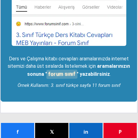
Ders ve Çalışma kitabı cevapları aramalarınızda internet
sitemizi daha üst sıralarda listelemek için
aramalarınızın
forum sınıf
sonuna "
" yazabilirsiniz
.
Örnek Kullanım: 3. sınıf türkçe sayfa 11 forum sınıf
f
𝕏
in
P